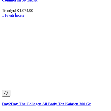
Colamerim 30 Tablet
Trendyol
₺1.074,90
1 Fiyatı İncele
Day2Day The Collagen All Body Toz Kolajen 300 Gr