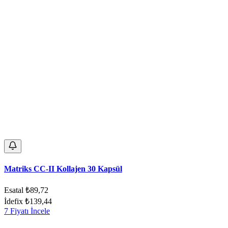
Matriks CC-II Kollajen 30 Kapsül
Esatal
₺89,72
İdefix
₺139,44
7 Fiyatı İncele