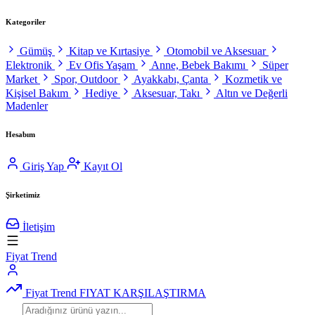
Kategoriler
Gümüş
Kitap ve Kırtasiye
Otomobil ve Aksesuar
Elektronik
Ev Ofis Yaşam
Anne, Bebek Bakımı
Süper
Market
Spor, Outdoor
Ayakkabı, Çanta
Kozmetik ve
Kişisel Bakım
Hediye
Aksesuar, Takı
Altın ve Değerli
Madenler
Hesabım
Giriş Yap
Kayıt Ol
Şirketimiz
İletişim
Fiyat Trend
Fiyat Trend
FIYAT KARŞILAŞTIRMA