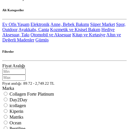
Alt Kategoriler
Ev Ofis Yaşam
Elektronik
Anne, Bebek Bakımı
Süper Market
Spor,
Outdoor
Ayakkabı, Çanta
Kozmetik ve Kişisel Bakım
Hediye
Aksesuar, Takı
Otomobil ve Aksesuar
Kitap ve Kırtasiye
Altın ve
Değerli Madenler
Gümüş
Filtreler
Fiyat Aralığı
Fiyat aralığı: 89.72 - 2,749.22 TL
Marka
Collagen Forte Platinum
Day2Day
icollagen
Kiperin
Matriks
Ocean
Peptiline