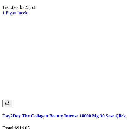
Trendyol
₺223,53
1 Fiyatı İncele
Day2Day The Collagen Beauty Intense 10000 Mg 30 Şase Çilek
Esatal
₺914,05