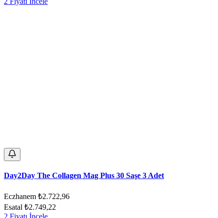
2 Fiyatı İncele
Day2Day The Collagen Mag Plus 30 Saşe 3 Adet
Eczhanem
₺2.722,96
Esatal
₺2.749,22
2 Fiyatı İncele