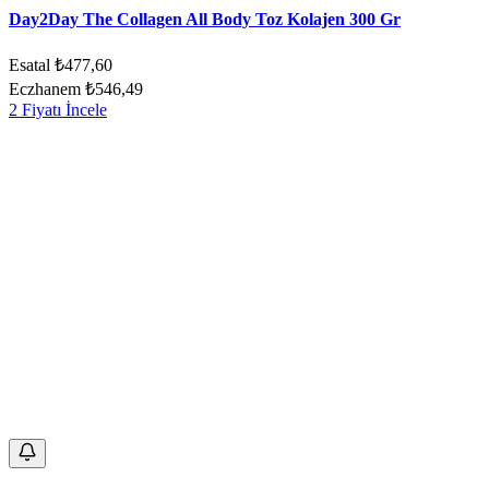
Day2Day The Collagen All Body Toz Kolajen 300 Gr
Esatal
₺477,60
Eczhanem
₺546,49
2 Fiyatı İncele