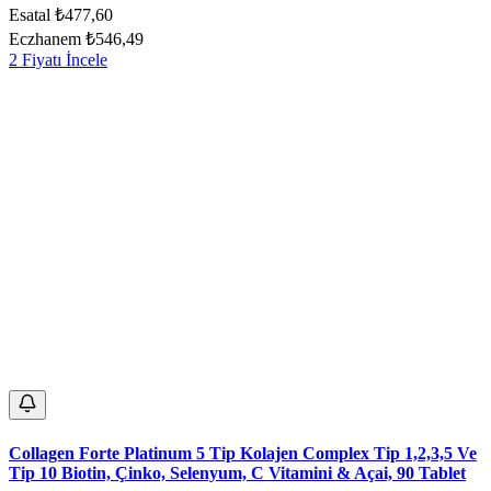
Esatal
₺477,60
Eczhanem
₺546,49
2 Fiyatı İncele
Collagen Forte Platinum 5 Tip Kolajen Complex Tip 1,2,3,5 Ve
Tip 10 Biotin, Çinko, Selenyum, C Vitamini & Açai, 90 Tablet