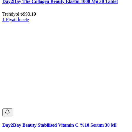
Day2Day The Collagen Beauty Elastin 1000 Mg 30 Tablet
Trendyol
₺993,19
1 Fiyatı İncele
Day2Day Beauty Stabilised Vitamin C %10 Serum 30 Ml