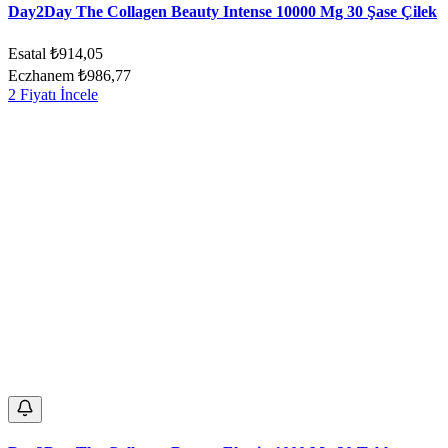
Day2Day The Collagen Beauty Intense 10000 Mg 30 Şase Çilek
Esatal
₺914,05
Eczhanem
₺986,77
2 Fiyatı İncele