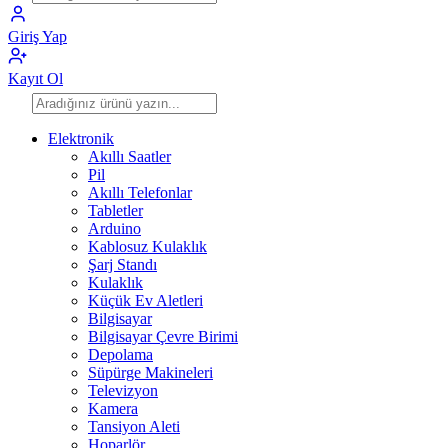
Giriş Yap
Kayıt Ol
Elektronik
Akıllı Saatler
Pil
Akıllı Telefonlar
Tabletler
Arduino
Kablosuz Kulaklık
Şarj Standı
Kulaklık
Küçük Ev Aletleri
Bilgisayar
Bilgisayar Çevre Birimi
Depolama
Süpürge Makineleri
Televizyon
Kamera
Tansiyon Aleti
Hoparlör