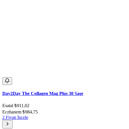
Day2Day The Collagen Mag Plus 30 Saşe
Esatal
₺911,02
Eczhanem
₺984,75
2 Fiyatı İncele