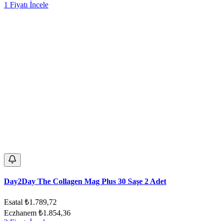
1 Fiyatı İncele
Day2Day The Collagen Mag Plus 30 Saşe 2 Adet
Esatal
₺1.789,72
Eczhanem
₺1.854,36