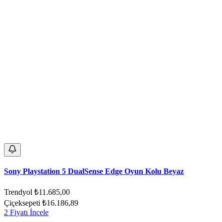
Sony Playstation 5 DualSense Edge Oyun Kolu Beyaz
Trendyol
₺11.685,00
Çiçeksepeti
₺16.186,89
2 Fiyatı İncele