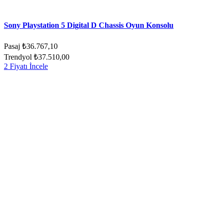
Sony Playstation 5 Digital D Chassis Oyun Konsolu
Pasaj
₺36.767,10
Trendyol
₺37.510,00
2 Fiyatı İncele