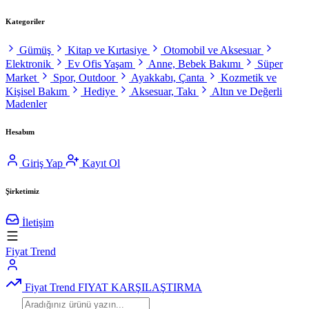
Kategoriler
Gümüş
Kitap ve Kırtasiye
Otomobil ve Aksesuar
Elektronik
Ev Ofis Yaşam
Anne, Bebek Bakımı
Süper
Market
Spor, Outdoor
Ayakkabı, Çanta
Kozmetik ve
Kişisel Bakım
Hediye
Aksesuar, Takı
Altın ve Değerli
Madenler
Hesabım
Giriş Yap
Kayıt Ol
Şirketimiz
İletişim
Fiyat Trend
Fiyat Trend
FIYAT KARŞILAŞTIRMA