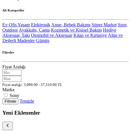
Alt Kategoriler
Ev Ofis Yaşam
Elektronik
Anne, Bebek Bakımı
Süper Market
Spor,
Outdoor
Ayakkabı, Çanta
Kozmetik ve Kişisel Bakım
Hediye
Aksesuar, Takı
Otomobil ve Aksesuar
Kitap ve Kırtasiye
Altın ve
Değerli Madenler
Gümüş
Filtreler
Fiyat Aralığı
Fiyat aralığı: 3,999.00 - 37,510.00 TL
Marka
Sony
Temizle
Filtrele
Yeni Eklenenler