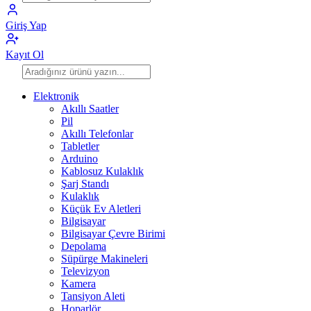
Giriş Yap
Kayıt Ol
Elektronik
Akıllı Saatler
Pil
Akıllı Telefonlar
Tabletler
Arduino
Kablosuz Kulaklık
Şarj Standı
Kulaklık
Küçük Ev Aletleri
Bilgisayar
Bilgisayar Çevre Birimi
Depolama
Süpürge Makineleri
Televizyon
Kamera
Tansiyon Aleti
Hoparlör