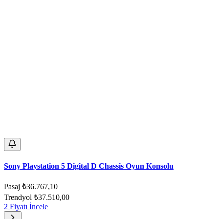
Sony Playstation 5 Digital D Chassis Oyun Konsolu
Pasaj
₺36.767,10
Trendyol
₺37.510,00
2 Fiyatı İncele