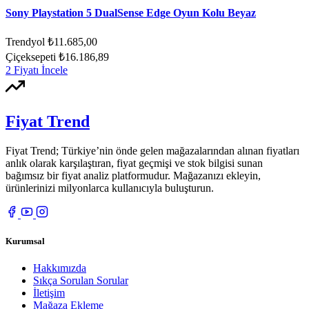
Sony Playstation 5 DualSense Edge Oyun Kolu Beyaz
Trendyol
₺11.685,00
Çiçeksepeti
₺16.186,89
2 Fiyatı İncele
Fiyat Trend
Fiyat Trend; Türkiye’nin önde gelen mağazalarından alınan fiyatları
anlık olarak karşılaştıran, fiyat geçmişi ve stok bilgisi sunan
bağımsız bir fiyat analiz platformudur. Mağazanızı ekleyin,
ürünlerinizi milyonlarca kullanıcıyla buluşturun.
Kurumsal
Hakkımızda
Sıkça Sorulan Sorular
İletişim
Mağaza Ekleme