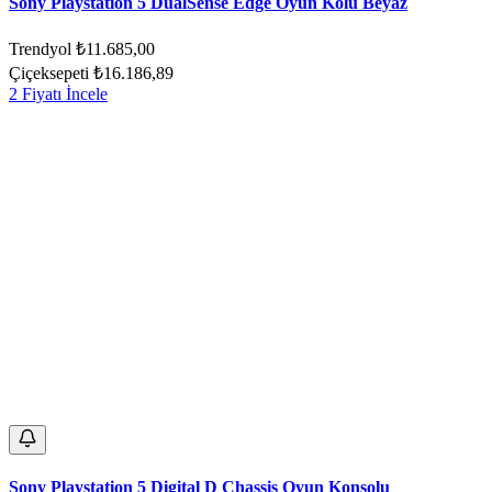
Sony Playstation 5 DualSense Edge Oyun Kolu Beyaz
Trendyol
₺11.685,00
Çiçeksepeti
₺16.186,89
2 Fiyatı İncele
Sony Playstation 5 Digital D Chassis Oyun Konsolu