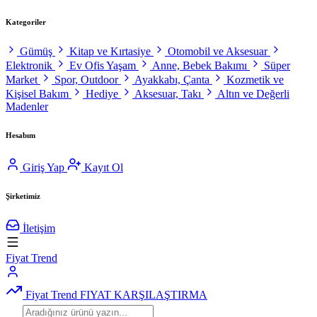
Kategoriler
Gümüş
Kitap ve Kırtasiye
Otomobil ve Aksesuar
Elektronik
Ev Ofis Yaşam
Anne, Bebek Bakımı
Süper
Market
Spor, Outdoor
Ayakkabı, Çanta
Kozmetik ve
Kişisel Bakım
Hediye
Aksesuar, Takı
Altın ve Değerli
Madenler
Hesabım
Giriş Yap
Kayıt Ol
Şirketimiz
İletişim
Fiyat Trend
Fiyat Trend
FIYAT KARŞILAŞTIRMA