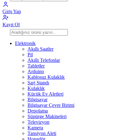
Giriş Yap
Kayıt Ol
Elektronik
Akıllı Saatler
Pil
Akıllı Telefonlar
Tabletler
Arduino
Kablosuz Kulaklık
Şarj Standı
Kulaklık
Küçük Ev Aletleri
Bilgisayar
Bilgisayar Çevre Birimi
Depolama
Süpürge Makineleri
Televizyon
Kamera
Tansiyon Aleti
Hoparlör