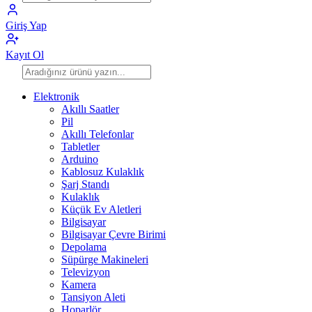
Giriş Yap
Kayıt Ol
Elektronik
Akıllı Saatler
Pil
Akıllı Telefonlar
Tabletler
Arduino
Kablosuz Kulaklık
Şarj Standı
Kulaklık
Küçük Ev Aletleri
Bilgisayar
Bilgisayar Çevre Birimi
Depolama
Süpürge Makineleri
Televizyon
Kamera
Tansiyon Aleti
Hoparlör