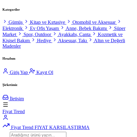
Kategoriler
Gümüş
Kitap ve Kırtasiye
Otomobil ve Aksesuar
Elektronik
Ev Ofis Yaşam
Anne, Bebek Bakımı
Süper
Market
Spor, Outdoor
Ayakkabı, Çanta
Kozmetik ve
Kişisel Bakım
Hediye
Aksesuar, Takı
Altın ve Değerli
Madenler
Hesabım
Giriş Yap
Kayıt Ol
Şirketimiz
İletişim
Fiyat Trend
Fiyat Trend
FIYAT KARŞILAŞTIRMA