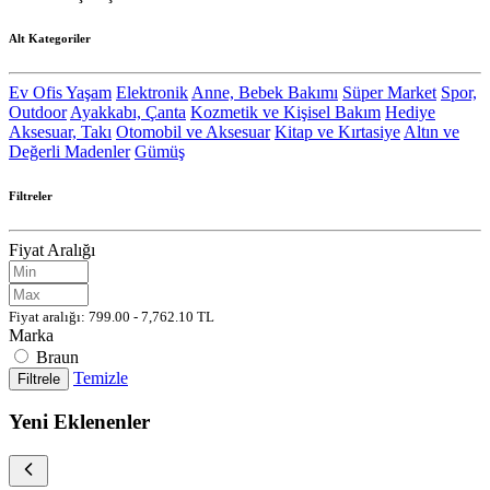
Alt Kategoriler
Ev Ofis Yaşam
Elektronik
Anne, Bebek Bakımı
Süper Market
Spor,
Outdoor
Ayakkabı, Çanta
Kozmetik ve Kişisel Bakım
Hediye
Aksesuar, Takı
Otomobil ve Aksesuar
Kitap ve Kırtasiye
Altın ve
Değerli Madenler
Gümüş
Filtreler
Fiyat Aralığı
Fiyat aralığı: 799.00 - 7,762.10 TL
Marka
Braun
Temizle
Filtrele
Yeni Eklenenler