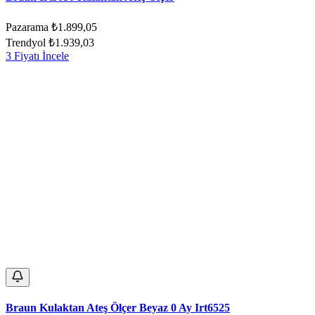
Pazarama
₺1.899,05
Trendyol
₺1.939,03
3 Fiyatı İncele
Braun Kulaktan Ateş Ölçer Beyaz 0 Ay Irt6525