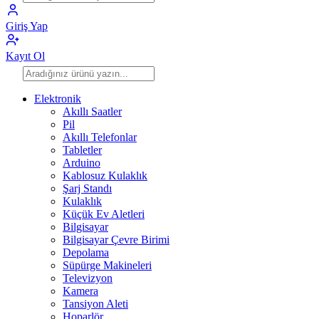
Giriş Yap
Kayıt Ol
Elektronik
Akıllı Saatler
Pil
Akıllı Telefonlar
Tabletler
Arduino
Kablosuz Kulaklık
Şarj Standı
Kulaklık
Küçük Ev Aletleri
Bilgisayar
Bilgisayar Çevre Birimi
Depolama
Süpürge Makineleri
Televizyon
Kamera
Tansiyon Aleti
Hoparlör