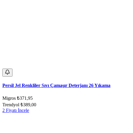
Persil Jel Renkliler Sıvı Çamaşır Deterjanı 26 Yıkama
Migros
₺371,95
Trendyol
₺389,00
2 Fiyatı İncele