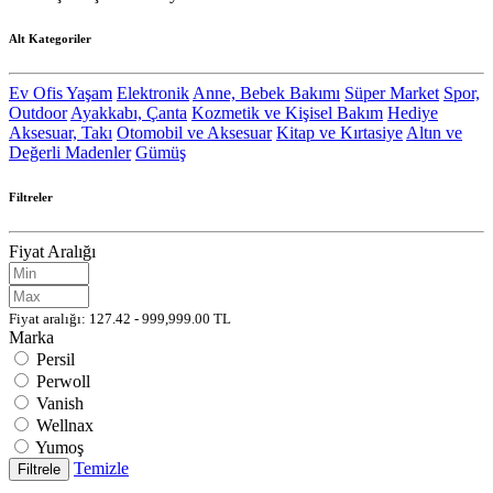
Alt Kategoriler
Ev Ofis Yaşam
Elektronik
Anne, Bebek Bakımı
Süper Market
Spor,
Outdoor
Ayakkabı, Çanta
Kozmetik ve Kişisel Bakım
Hediye
Aksesuar, Takı
Otomobil ve Aksesuar
Kitap ve Kırtasiye
Altın ve
Değerli Madenler
Gümüş
Filtreler
Fiyat Aralığı
Fiyat aralığı: 127.42 - 999,999.00 TL
Marka
Persil
Perwoll
Vanish
Wellnax
Yumoş
Temizle
Filtrele