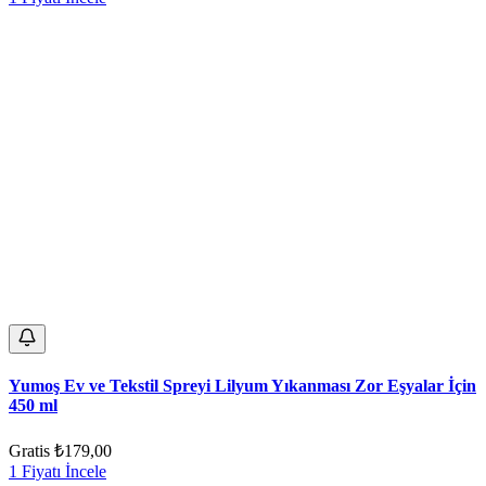
Yumoş Ev ve Tekstil Spreyi Lilyum Yıkanması Zor Eşyalar İçin
450 ml
Gratis
₺179,00
1 Fiyatı İncele