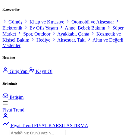
Kategoriler
Gümüş
Kitap ve Kırtasiye
Otomobil ve Aksesuar
Elektronik
Ev Ofis Yaşam
Anne, Bebek Bakımı
Süper
Market
Spor, Outdoor
Ayakkabı, Çanta
Kozmetik ve
Kişisel Bakım
Hediye
Aksesuar, Takı
Altın ve Değerli
Madenler
Hesabım
Giriş Yap
Kayıt Ol
Şirketimiz
İletişim
Fiyat Trend
Fiyat Trend
FIYAT KARŞILAŞTIRMA