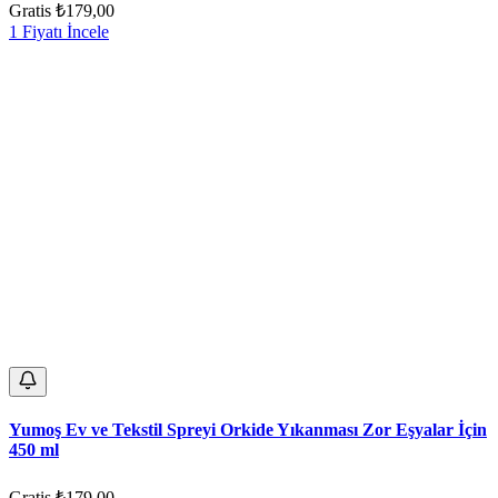
Gratis
₺179,00
1 Fiyatı İncele
Yumoş Ev ve Tekstil Spreyi Orkide Yıkanması Zor Eşyalar İçin
450 ml
Gratis
₺179,00