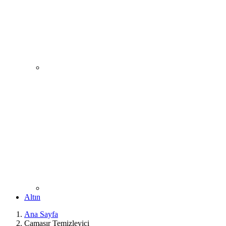
Altın
Ana Sayfa
Çamaşır Temizleyici