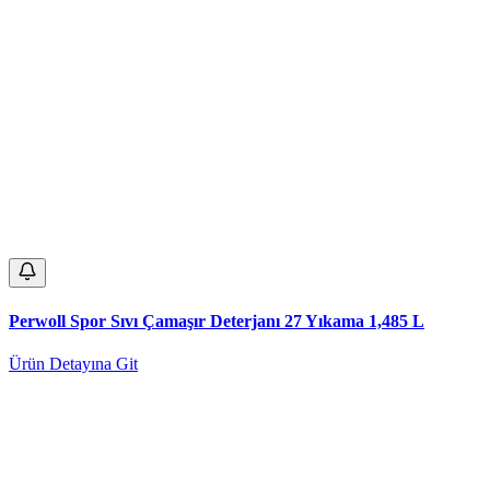
Perwoll Spor Sıvı Çamaşır Deterjanı 27 Yıkama 1,485 L
Ürün Detayına Git