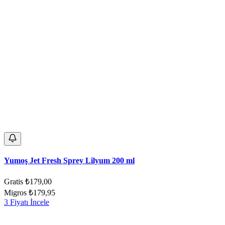
Yumoş Jet Fresh Sprey Lilyum 200 ml
Gratis
₺179,00
Migros
₺179,95
3 Fiyatı İncele