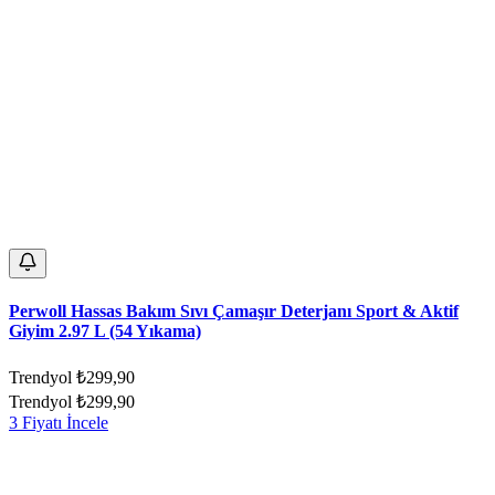
Perwoll Hassas Bakım Sıvı Çamaşır Deterjanı Sport & Aktif
Giyim 2.97 L (54 Yıkama)
Trendyol
₺299,90
Trendyol
₺299,90
3 Fiyatı İncele