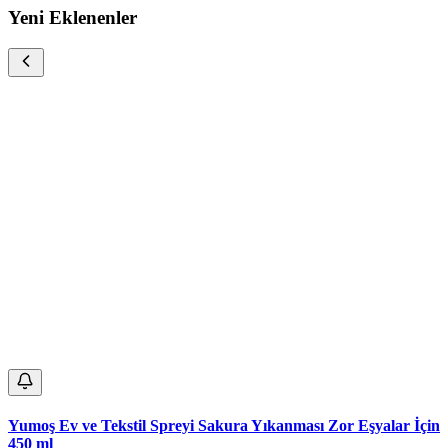
Yeni Eklenenler
Yumoş Ev ve Tekstil Spreyi Sakura Yıkanması Zor Eşyalar İçin
450 ml