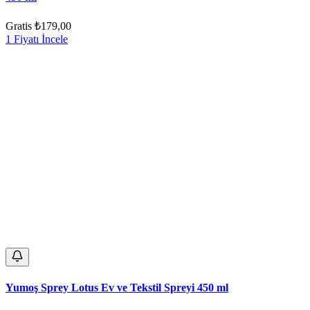
Gratis
₺179,00
1 Fiyatı İncele
Yumoş Sprey Lotus Ev ve Tekstil Spreyi 450 ml