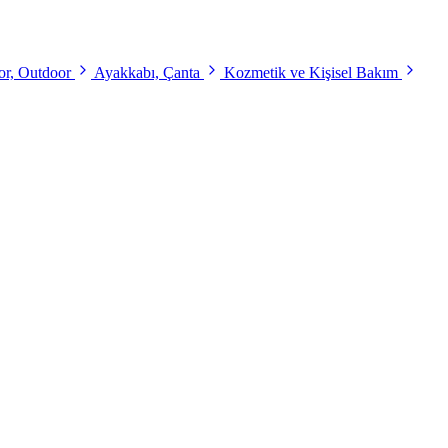
r, Outdoor
Ayakkabı, Çanta
Kozmetik ve Kişisel Bakım