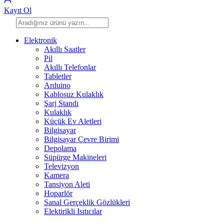
Kayıt Ol
Elektronik
Akıllı Saatler
Pil
Akıllı Telefonlar
Tabletler
Arduino
Kablosuz Kulaklık
Şarj Standı
Kulaklık
Küçük Ev Aletleri
Bilgisayar
Bilgisayar Çevre Birimi
Depolama
Süpürge Makineleri
Televizyon
Kamera
Tansiyon Aleti
Hoparlör
Sanal Gerçeklik Gözlükleri
Elektirikli Isıtıcılar