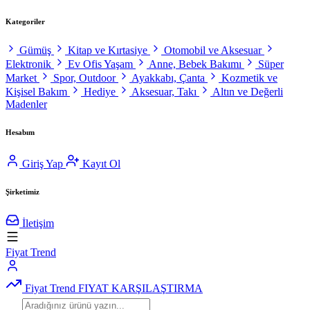
Kategoriler
Gümüş
Kitap ve Kırtasiye
Otomobil ve Aksesuar
Elektronik
Ev Ofis Yaşam
Anne, Bebek Bakımı
Süper
Market
Spor, Outdoor
Ayakkabı, Çanta
Kozmetik ve
Kişisel Bakım
Hediye
Aksesuar, Takı
Altın ve Değerli
Madenler
Hesabım
Giriş Yap
Kayıt Ol
Şirketimiz
İletişim
Fiyat Trend
Fiyat Trend
FIYAT KARŞILAŞTIRMA