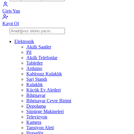
Giriş Yap
Kayıt Ol
Elektronik
Akıllı Saatler
Pil
Akıllı Telefonlar
Tabletler
Arduino
Kablosuz Kulaklık
Şarj Standı
Kulaklık
Küçük Ev Aletleri
Bilgisayar
Bilgisayar Çevre Birimi
Depolama
Süpürge Makineleri
Televizyon
Kamera
Tansiyon Aleti
Hoparlör