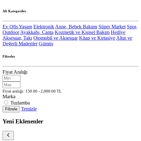
Alt Kategoriler
Ev Ofis Yaşam
Elektronik
Anne, Bebek Bakımı
Süper Market
Spor,
Outdoor
Ayakkabı, Çanta
Kozmetik ve Kişisel Bakım
Hediye
Aksesuar, Takı
Otomobil ve Aksesuar
Kitap ve Kırtasiye
Altın ve
Değerli Madenler
Gümüş
Filtreler
Fiyat Aralığı
Fiyat aralığı: 150.00 - 2,000.00 TL
Marka
Tuzlamba
Temizle
Filtrele
Yeni Eklenenler