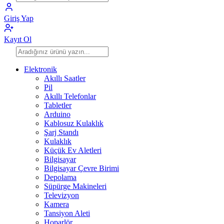
Giriş Yap
Kayıt Ol
Elektronik
Akıllı Saatler
Pil
Akıllı Telefonlar
Tabletler
Arduino
Kablosuz Kulaklık
Şarj Standı
Kulaklık
Küçük Ev Aletleri
Bilgisayar
Bilgisayar Çevre Birimi
Depolama
Süpürge Makineleri
Televizyon
Kamera
Tansiyon Aleti
Hoparlör