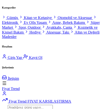
Kategoriler
Gümüş
Kitap ve Kırtasiye
Otomobil ve Aksesuar
Elektronik
Ev Ofis Yaşam
Anne, Bebek Bakımı
Süper
Market
Spor, Outdoor
Ayakkabı, Çanta
Kozmetik ve
Kişisel Bakım
Hediye
Aksesuar, Takı
Altın ve Değerli
Madenler
Hesabım
Giriş Yap
Kayıt Ol
Şirketimiz
İletişim
Fiyat Trend
Fiyat Trend
FIYAT KARŞILAŞTIRMA