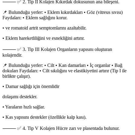
⸻ ✅ 2. Tip II Kolajen Kıkırdak dokusunun ana bileşeni.
📌 Bulunduğu yerler: • Eklem kıkırdakları • Göz (vitreus sıvısı)
Faydaları: • Eklem sağlığını korur.
• ve romatoid artrit semptomlarını azaltabilir.
• Eklem hareketliliğini ve esnekliğini artırır.
⸻ ✅ 3. Tip III Kolajen Organların yapısını oluşturan
kolajendir.
📌 Bulunduğu yerler: • Cilt • Kan damarları • İç organlar • Bağ
dokuları Faydaları: • Cilt sıkılığını ve elastikiyetini artırır (Tip I ile
birlikte çalışır).
• Damar sağlığı için önemlidir
dolaşımı destekler.
• Yaraların hızlı sağlar.
• Kas yapısını destekler (özellikle kalp kası).
⸻ ✅ 4. Tip V Kolajen Hücre zarı ve plasentada bulunur.