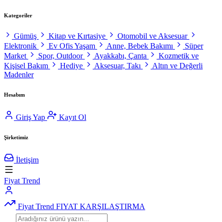
Kategoriler
Gümüş
Kitap ve Kırtasiye
Otomobil ve Aksesuar
Elektronik
Ev Ofis Yaşam
Anne, Bebek Bakımı
Süper
Market
Spor, Outdoor
Ayakkabı, Çanta
Kozmetik ve
Kişisel Bakım
Hediye
Aksesuar, Takı
Altın ve Değerli
Madenler
Hesabım
Giriş Yap
Kayıt Ol
Şirketimiz
İletişim
Fiyat Trend
Fiyat Trend
FIYAT KARŞILAŞTIRMA