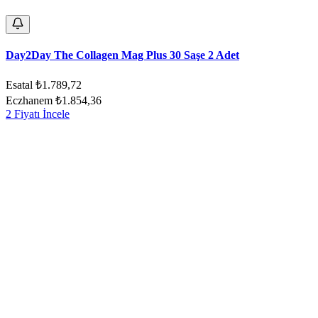
Day2Day The Collagen Mag Plus 30 Saşe 2 Adet
Esatal
₺1.789,72
Eczhanem
₺1.854,36
2 Fiyatı İncele