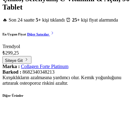
Tablet
🔥 Son 24 saatte
5+
kişi tıklandı
⏰
25+
kişi fiyat alarmında
En Uygun Fiyat
Diğer Satıcılar
Trendyol
₺299,25
Siteye Git
Marka :
Collagen Forte Platinum
Barkod :
8682340348213
Kırışıklıkların azalmasına yardımcı olur. Kemik yoğunluğunu
artırarak osteoporoz riskini azaltır.
Diğer Ürünler