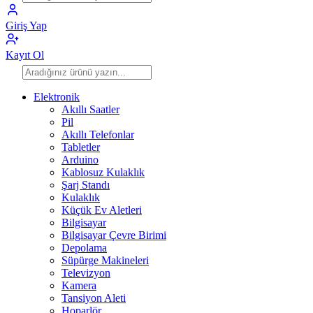
Giriş Yap
Kayıt Ol
Elektronik
Akıllı Saatler
Pil
Akıllı Telefonlar
Tabletler
Arduino
Kablosuz Kulaklık
Şarj Standı
Kulaklık
Küçük Ev Aletleri
Bilgisayar
Bilgisayar Çevre Birimi
Depolama
Süpürge Makineleri
Televizyon
Kamera
Tansiyon Aleti
Hoparlör