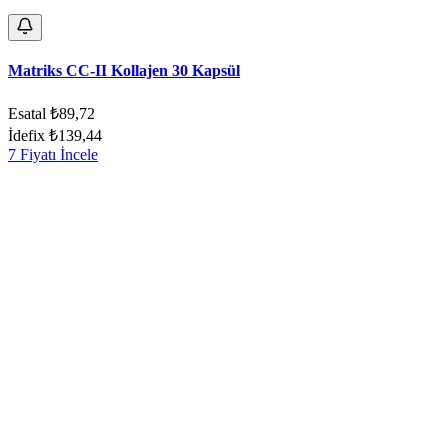
Matriks CC-II Kollajen 30 Kapsül
Esatal
₺89,72
İdefix
₺139,44
7 Fiyatı İncele