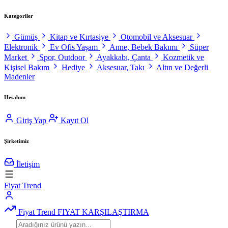
Kategoriler
Gümüş
Kitap ve Kırtasiye
Otomobil ve Aksesuar
Elektronik
Ev Ofis Yaşam
Anne, Bebek Bakımı
Süper
Market
Spor, Outdoor
Ayakkabı, Çanta
Kozmetik ve
Kişisel Bakım
Hediye
Aksesuar, Takı
Altın ve Değerli
Madenler
Hesabım
Giriş Yap
Kayıt Ol
Şirketimiz
İletişim
Fiyat Trend
Fiyat Trend
FIYAT KARŞILAŞTIRMA