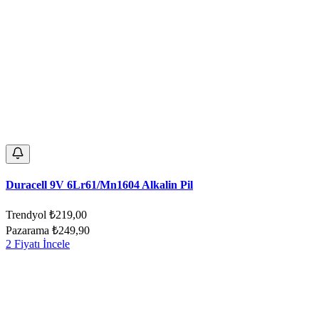
Duracell 9V 6Lr61/Mn1604 Alkalin Pil
Trendyol
₺219,00
Pazarama
₺249,90
2 Fiyatı İncele