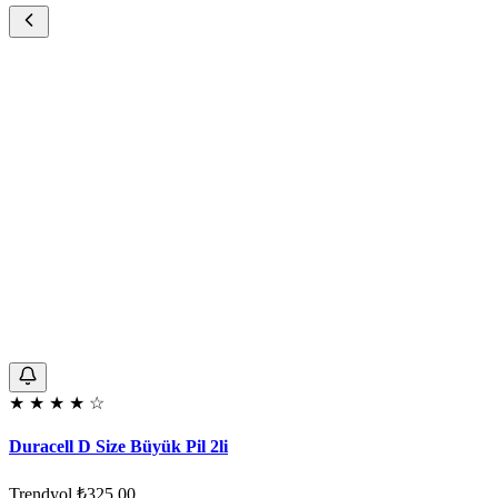
★
★
★
★
☆
Duracell D Size Büyük Pil 2li
Trendyol
₺325,00