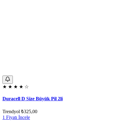
★
★
★
★
☆
Duracell D Size Büyük Pil 2li
Trendyol
₺325,00
1 Fiyatı İncele