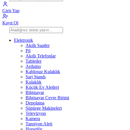
Giriş Yap
Kayıt Ol
Elektronik
Akıllı Saatler
Pil
Akıllı Telefonlar
Tabletler
Arduino
Kablosuz Kulaklık
Şarj Standı
Kulaklık
Küçük Ev Aletleri
Bilgisayar
Bilgisayar Çevre Birimi
Depolama
Süpürge Makineleri
Televizyon
Kamera
Tansiyon Aleti
Hoparlör