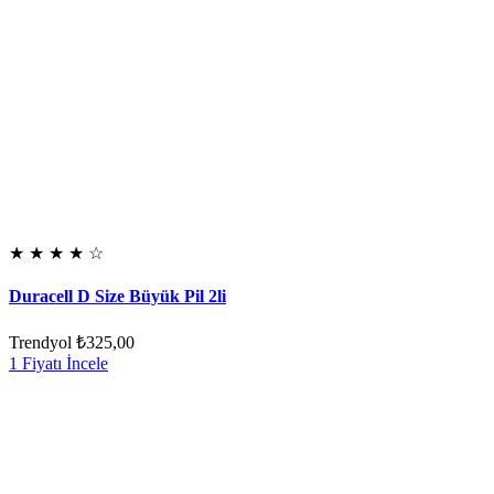
★
★
★
★
☆
Duracell D Size Büyük Pil 2li
Trendyol
₺325,00
1 Fiyatı İncele