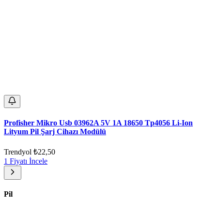
Profisher Mikro Usb 03962A 5V 1A 18650 Tp4056 Li-Ion
Lityum Pil Şarj Cihazı Modülü
Trendyol
₺22,50
1 Fiyatı İncele
Pil