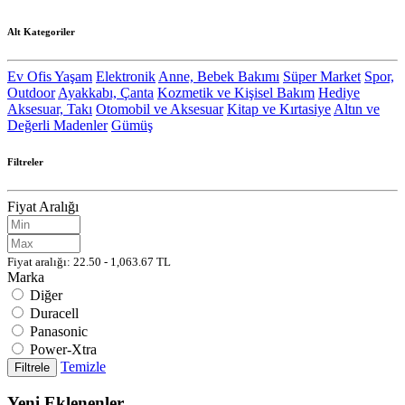
Alt Kategoriler
Ev Ofis Yaşam
Elektronik
Anne, Bebek Bakımı
Süper Market
Spor,
Outdoor
Ayakkabı, Çanta
Kozmetik ve Kişisel Bakım
Hediye
Aksesuar, Takı
Otomobil ve Aksesuar
Kitap ve Kırtasiye
Altın ve
Değerli Madenler
Gümüş
Filtreler
Fiyat Aralığı
Fiyat aralığı: 22.50 - 1,063.67 TL
Marka
Diğer
Duracell
Panasonic
Power-Xtra
Temizle
Filtrele
Yeni Eklenenler