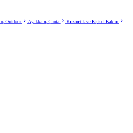
r, Outdoor
Ayakkabı, Çanta
Kozmetik ve Kişisel Bakım