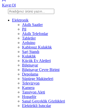
Kayıt Ol
Elektronik
Akıllı Saatler
Pil
Akıllı Telefonlar
Tabletler
Arduino
Kablosuz Kulaklık
Şarj Standı
Kulaklık
Küçük Ev Aletleri
Bilgisayar
Bilgisayar Çevre Birimi
Depolama
Süpürge Makineleri
Televizyon
Kamera
Tansiyon Aleti
Hoparlör
Sanal Gerçeklik Gözlükleri
Elektirikli Isıtıcılar