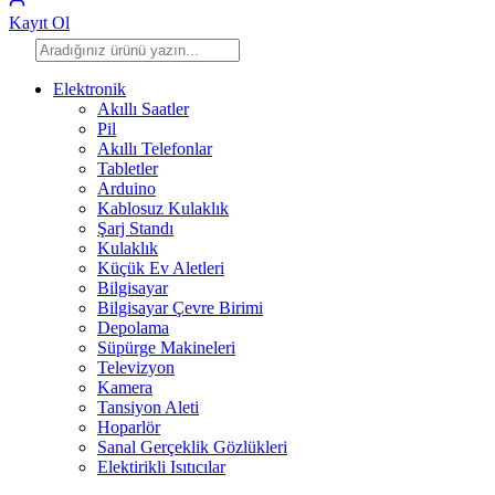
Kayıt Ol
Elektronik
Akıllı Saatler
Pil
Akıllı Telefonlar
Tabletler
Arduino
Kablosuz Kulaklık
Şarj Standı
Kulaklık
Küçük Ev Aletleri
Bilgisayar
Bilgisayar Çevre Birimi
Depolama
Süpürge Makineleri
Televizyon
Kamera
Tansiyon Aleti
Hoparlör
Sanal Gerçeklik Gözlükleri
Elektirikli Isıtıcılar