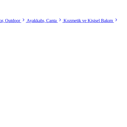
r, Outdoor
Ayakkabı, Çanta
Kozmetik ve Kişisel Bakım