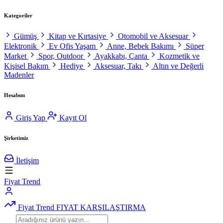
Kategoriler
Gümüş
Kitap ve Kırtasiye
Otomobil ve Aksesuar
Elektronik
Ev Ofis Yaşam
Anne, Bebek Bakımı
Süper
Market
Spor, Outdoor
Ayakkabı, Çanta
Kozmetik ve
Kişisel Bakım
Hediye
Aksesuar, Takı
Altın ve Değerli
Madenler
Hesabım
Giriş Yap
Kayıt Ol
Şirketimiz
İletişim
Fiyat Trend
Fiyat Trend
FIYAT KARŞILAŞTIRMA