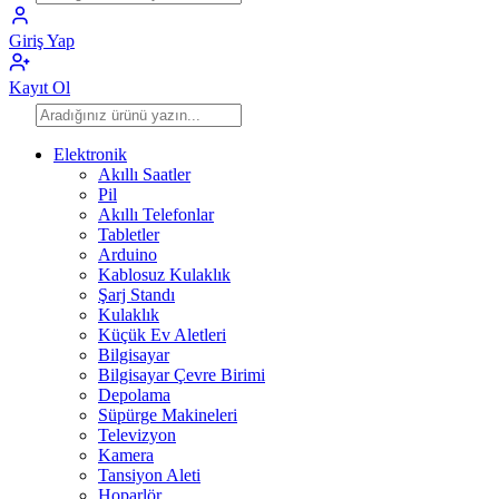
Giriş Yap
Kayıt Ol
Elektronik
Akıllı Saatler
Pil
Akıllı Telefonlar
Tabletler
Arduino
Kablosuz Kulaklık
Şarj Standı
Kulaklık
Küçük Ev Aletleri
Bilgisayar
Bilgisayar Çevre Birimi
Depolama
Süpürge Makineleri
Televizyon
Kamera
Tansiyon Aleti
Hoparlör