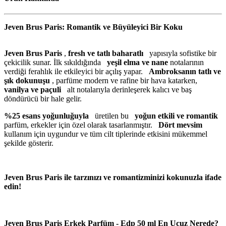
Jeven Brus Paris: Romantik ve Büyüleyici Bir Koku
Jeven Brus Paris
,
fresh ve tatlı baharatlı
yapısıyla sofistike bir
çekicilik sunar. İlk sıkıldığında
yeşil elma ve nane
notalarının
verdiği ferahlık ile etkileyici bir açılış yapar.
Ambroksanın tatlı ve
şık dokunuşu
, parfüme modern ve rafine bir hava katarken,
vanilya ve paçuli
alt notalarıyla derinleşerek kalıcı ve baş
döndürücü bir hale gelir.
%25 esans yoğunluğuyla
üretilen bu
yoğun etkili ve romantik
parfüm, erkekler için özel olarak tasarlanmıştır.
Dört mevsim
kullanım için uygundur ve tüm cilt tiplerinde etkisini mükemmel
şekilde gösterir.
Jeven Brus Paris ile tarzınızı ve romantizminizi kokunuzla ifade
edin!
Jeven Brus Paris Erkek Parfüm - Edp 50 ml En Ucuz Nerede?