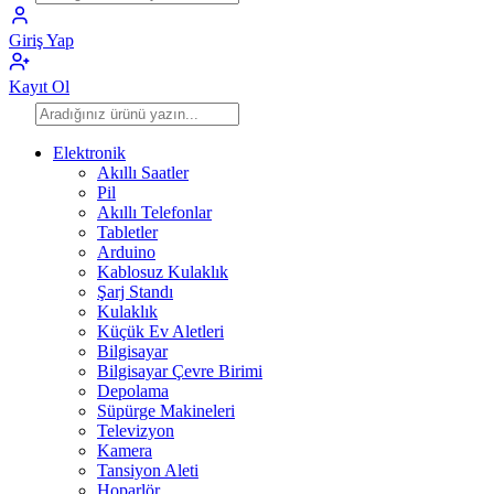
Giriş Yap
Kayıt Ol
Elektronik
Akıllı Saatler
Pil
Akıllı Telefonlar
Tabletler
Arduino
Kablosuz Kulaklık
Şarj Standı
Kulaklık
Küçük Ev Aletleri
Bilgisayar
Bilgisayar Çevre Birimi
Depolama
Süpürge Makineleri
Televizyon
Kamera
Tansiyon Aleti
Hoparlör