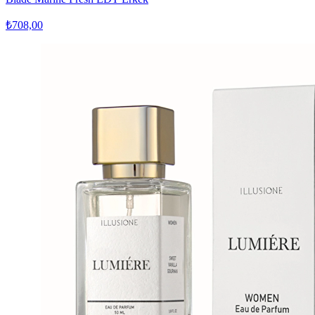
₺708,00