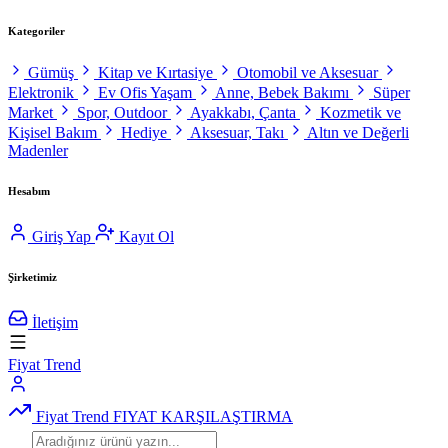
Kategoriler
Gümüş
Kitap ve Kırtasiye
Otomobil ve Aksesuar
Elektronik
Ev Ofis Yaşam
Anne, Bebek Bakımı
Süper
Market
Spor, Outdoor
Ayakkabı, Çanta
Kozmetik ve
Kişisel Bakım
Hediye
Aksesuar, Takı
Altın ve Değerli
Madenler
Hesabım
Giriş Yap
Kayıt Ol
Şirketimiz
İletişim
Fiyat Trend
Fiyat Trend
FIYAT KARŞILAŞTIRMA