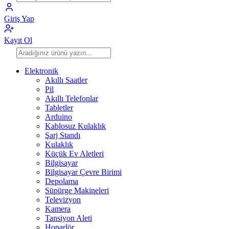
Giriş Yap
Kayıt Ol
Elektronik
Akıllı Saatler
Pil
Akıllı Telefonlar
Tabletler
Arduino
Kablosuz Kulaklık
Şarj Standı
Kulaklık
Küçük Ev Aletleri
Bilgisayar
Bilgisayar Çevre Birimi
Depolama
Süpürge Makineleri
Televizyon
Kamera
Tansiyon Aleti
Hoparlör