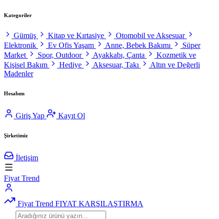
Kategoriler
Gümüş
Kitap ve Kırtasiye
Otomobil ve Aksesuar
Elektronik
Ev Ofis Yaşam
Anne, Bebek Bakımı
Süper
Market
Spor, Outdoor
Ayakkabı, Çanta
Kozmetik ve
Kişisel Bakım
Hediye
Aksesuar, Takı
Altın ve Değerli
Madenler
Hesabım
Giriş Yap
Kayıt Ol
Şirketimiz
İletişim
Fiyat Trend
Fiyat Trend
FIYAT KARŞILAŞTIRMA