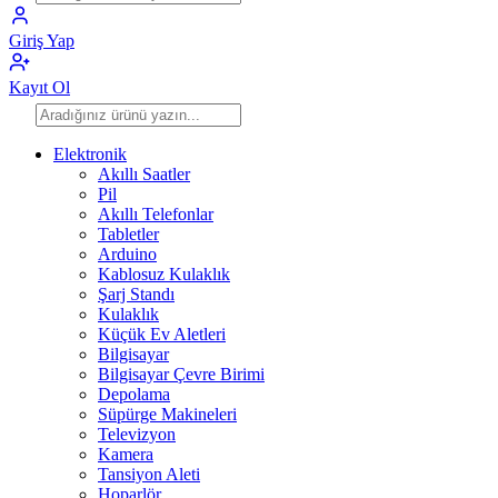
Giriş Yap
Kayıt Ol
Elektronik
Akıllı Saatler
Pil
Akıllı Telefonlar
Tabletler
Arduino
Kablosuz Kulaklık
Şarj Standı
Kulaklık
Küçük Ev Aletleri
Bilgisayar
Bilgisayar Çevre Birimi
Depolama
Süpürge Makineleri
Televizyon
Kamera
Tansiyon Aleti
Hoparlör