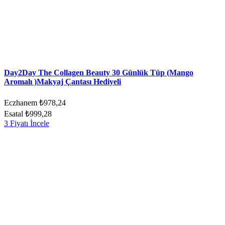
Day2Day The Collagen Beauty 30 Günlük Tüp (Mango
Aromalı )Makyaj Çantası Hediyeli
Eczhanem
₺978,24
Esatal
₺999,28
3 Fiyatı İncele