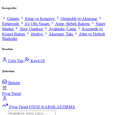
Kategoriler
Gümüş
Kitap ve Kırtasiye
Otomobil ve Aksesuar
Elektronik
Ev Ofis Yaşam
Anne, Bebek Bakımı
Süper
Market
Spor, Outdoor
Ayakkabı, Çanta
Kozmetik ve
Kişisel Bakım
Hediye
Aksesuar, Takı
Altın ve Değerli
Madenler
Hesabım
Giriş Yap
Kayıt Ol
Şirketimiz
İletişim
Fiyat Trend
Fiyat Trend
FIYAT KARŞILAŞTIRMA