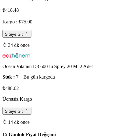
₺418,48
Kargo : ₺75,00
Siteye Git
34 dk önce
Ocean Vitamin D3 600 Iu Sprey 20 Ml 2 Adet
Stok :
7
Bu gün kargoda
₺488,62
Ücretsiz Kargo
Siteye Git
14 dk önce
15 Günlük Fiyat Değişimi