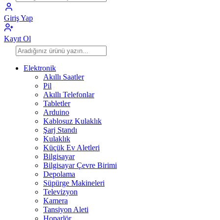
Giriş Yap
Kayıt Ol
Elektronik
Akıllı Saatler
Pil
Akıllı Telefonlar
Tabletler
Arduino
Kablosuz Kulaklık
Şarj Standı
Kulaklık
Küçük Ev Aletleri
Bilgisayar
Bilgisayar Çevre Birimi
Depolama
Süpürge Makineleri
Televizyon
Kamera
Tansiyon Aleti
Hoparlör