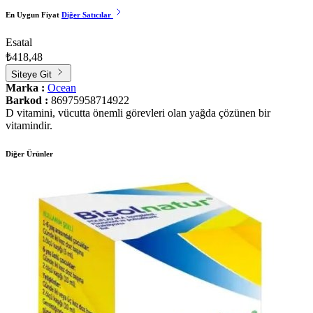
En Uygun Fiyat
Diğer Satıcılar
Esatal
₺418,48
Siteye Git
Marka :
Ocean
Barkod :
86975958714922
D vitamini, vücutta önemli görevleri olan yağda çözünen bir
vitamindir.
Diğer Ürünler