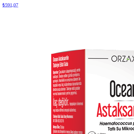
₺591,07