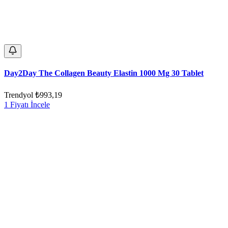
Day2Day The Collagen Beauty Elastin 1000 Mg 30 Tablet
Trendyol
₺993,19
1 Fiyatı İncele