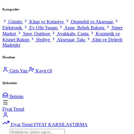
Kategoriler
Gümüş
Kitap ve Kırtasiye
Otomobil ve Aksesuar
Elektronik
Ev Ofis Yaşam
Anne, Bebek Bakımı
Süper
Market
Spor, Outdoor
Ayakkabı, Çanta
Kozmetik ve
Kişisel Bakım
Hediye
Aksesuar, Takı
Altın ve Değerli
Madenler
Hesabım
Giriş Yap
Kayıt Ol
Şirketimiz
İletişim
Fiyat Trend
Fiyat Trend
FIYAT KARŞILAŞTIRMA