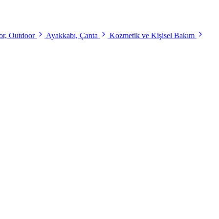
r, Outdoor
Ayakkabı, Çanta
Kozmetik ve Kişisel Bakım