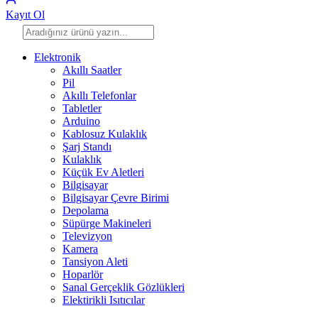
Kayıt Ol
Elektronik
Akıllı Saatler
Pil
Akıllı Telefonlar
Tabletler
Arduino
Kablosuz Kulaklık
Şarj Standı
Kulaklık
Küçük Ev Aletleri
Bilgisayar
Bilgisayar Çevre Birimi
Depolama
Süpürge Makineleri
Televizyon
Kamera
Tansiyon Aleti
Hoparlör
Sanal Gerçeklik Gözlükleri
Elektirikli Isıtıcılar