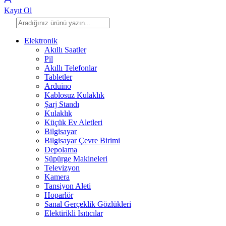
Kayıt Ol
Elektronik
Akıllı Saatler
Pil
Akıllı Telefonlar
Tabletler
Arduino
Kablosuz Kulaklık
Şarj Standı
Kulaklık
Küçük Ev Aletleri
Bilgisayar
Bilgisayar Çevre Birimi
Depolama
Süpürge Makineleri
Televizyon
Kamera
Tansiyon Aleti
Hoparlör
Sanal Gerçeklik Gözlükleri
Elektirikli Isıtıcılar