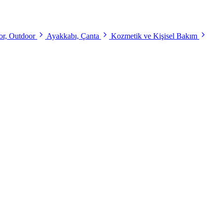
r, Outdoor
Ayakkabı, Çanta
Kozmetik ve Kişisel Bakım