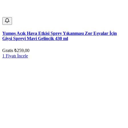
Yumoş Açık Hava Etkisi Sprey Yıkanması Zor Eşyalar İçin
Giysi Spreyi Mavi Gelincik 430 ml
Gratis
₺259,00
1 Fiyatı İncele