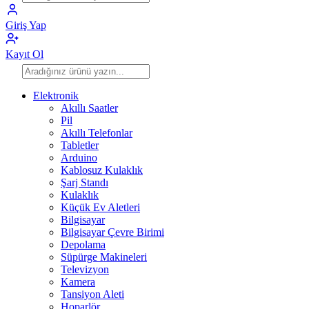
Giriş Yap
Kayıt Ol
Elektronik
Akıllı Saatler
Pil
Akıllı Telefonlar
Tabletler
Arduino
Kablosuz Kulaklık
Şarj Standı
Kulaklık
Küçük Ev Aletleri
Bilgisayar
Bilgisayar Çevre Birimi
Depolama
Süpürge Makineleri
Televizyon
Kamera
Tansiyon Aleti
Hoparlör