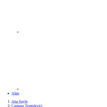
Altın
Ana Sayfa
Çamaşır Temizleyici