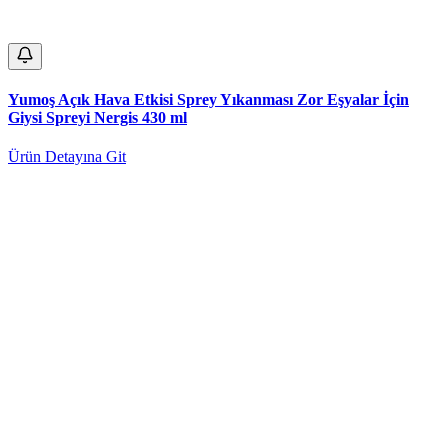
Yumoş Açık Hava Etkisi Sprey Yıkanması Zor Eşyalar İçin
Giysi Spreyi Nergis 430 ml
Ürün Detayına Git