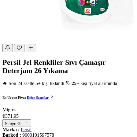
Persil Jel Renkliler Sıvı Çamaşır
Deterjanı 26 Yıkama
🔥 Son 24 saatte
5+
kişi tıklandı
⏰
25+
kişi fiyat alarmında
En Uygun Fiyat
Diğer Satıcılar
Migros
₺371,95
Siteye Git
Marka :
Persil
Barkod :
9000101597578