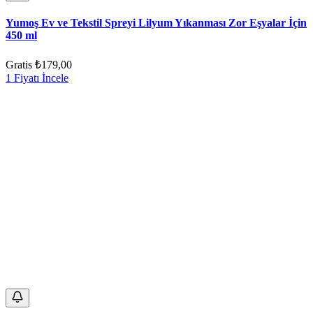
Yumoş Ev ve Tekstil Spreyi Lilyum Yıkanması Zor Eşyalar İçin
450 ml
Gratis
₺179,00
1 Fiyatı İncele