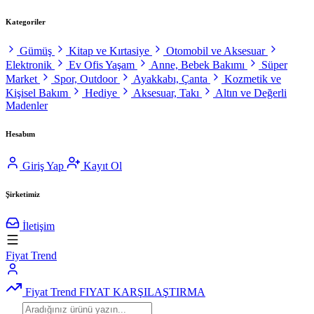
Kategoriler
Gümüş
Kitap ve Kırtasiye
Otomobil ve Aksesuar
Elektronik
Ev Ofis Yaşam
Anne, Bebek Bakımı
Süper
Market
Spor, Outdoor
Ayakkabı, Çanta
Kozmetik ve
Kişisel Bakım
Hediye
Aksesuar, Takı
Altın ve Değerli
Madenler
Hesabım
Giriş Yap
Kayıt Ol
Şirketimiz
İletişim
Fiyat Trend
Fiyat Trend
FIYAT KARŞILAŞTIRMA