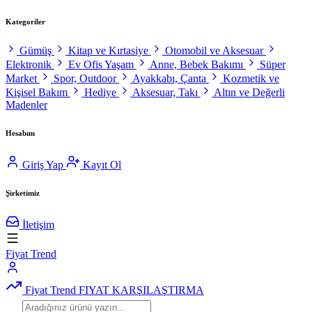
Kategoriler
Gümüş
Kitap ve Kırtasiye
Otomobil ve Aksesuar
Elektronik
Ev Ofis Yaşam
Anne, Bebek Bakımı
Süper
Market
Spor, Outdoor
Ayakkabı, Çanta
Kozmetik ve
Kişisel Bakım
Hediye
Aksesuar, Takı
Altın ve Değerli
Madenler
Hesabım
Giriş Yap
Kayıt Ol
Şirketimiz
İletişim
Fiyat Trend
Fiyat Trend
FIYAT KARŞILAŞTIRMA