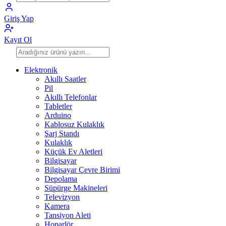
Giriş Yap
Kayıt Ol
Elektronik
Akıllı Saatler
Pil
Akıllı Telefonlar
Tabletler
Arduino
Kablosuz Kulaklık
Şarj Standı
Kulaklık
Küçük Ev Aletleri
Bilgisayar
Bilgisayar Çevre Birimi
Depolama
Süpürge Makineleri
Televizyon
Kamera
Tansiyon Aleti
Hoparlör