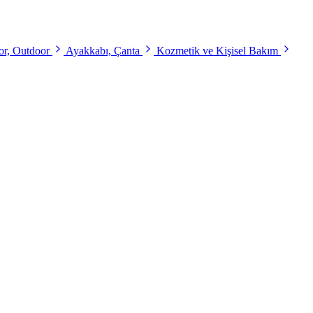
r, Outdoor
Ayakkabı, Çanta
Kozmetik ve Kişisel Bakım