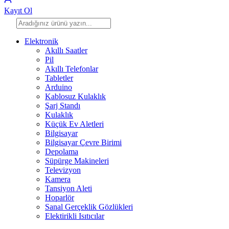
Kayıt Ol
Elektronik
Akıllı Saatler
Pil
Akıllı Telefonlar
Tabletler
Arduino
Kablosuz Kulaklık
Şarj Standı
Kulaklık
Küçük Ev Aletleri
Bilgisayar
Bilgisayar Çevre Birimi
Depolama
Süpürge Makineleri
Televizyon
Kamera
Tansiyon Aleti
Hoparlör
Sanal Gerçeklik Gözlükleri
Elektirikli Isıtıcılar