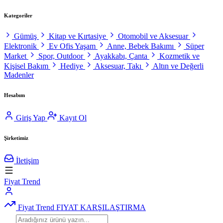
Kategoriler
Gümüş
Kitap ve Kırtasiye
Otomobil ve Aksesuar
Elektronik
Ev Ofis Yaşam
Anne, Bebek Bakımı
Süper
Market
Spor, Outdoor
Ayakkabı, Çanta
Kozmetik ve
Kişisel Bakım
Hediye
Aksesuar, Takı
Altın ve Değerli
Madenler
Hesabım
Giriş Yap
Kayıt Ol
Şirketimiz
İletişim
Fiyat Trend
Fiyat Trend
FIYAT KARŞILAŞTIRMA