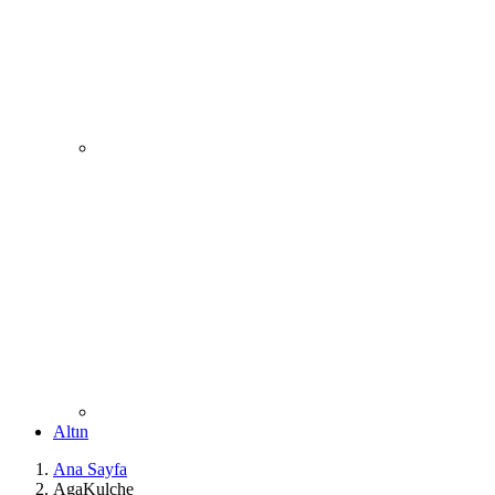
Altın
Ana Sayfa
AgaKulche