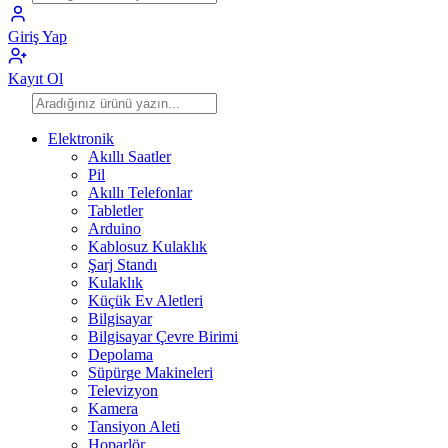
Giriş Yap
Kayıt Ol
Elektronik
Akıllı Saatler
Pil
Akıllı Telefonlar
Tabletler
Arduino
Kablosuz Kulaklık
Şarj Standı
Kulaklık
Küçük Ev Aletleri
Bilgisayar
Bilgisayar Çevre Birimi
Depolama
Süpürge Makineleri
Televizyon
Kamera
Tansiyon Aleti
Hoparlör