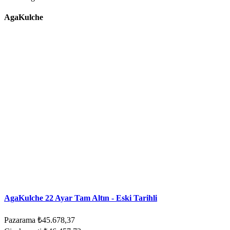
AgaKulche
AgaKulche 22 Ayar Tam Altın - Eski Tarihli
Pazarama
₺45.678,37