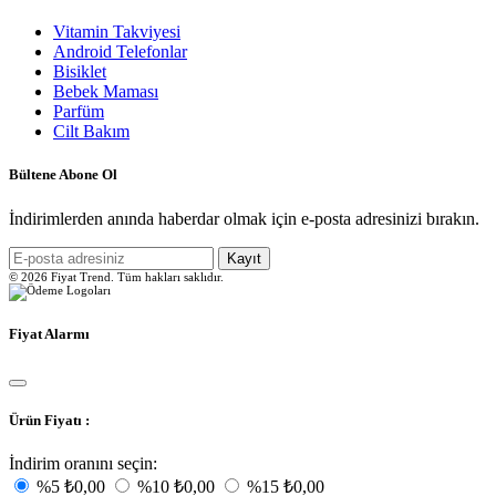
Vitamin Takviyesi
Android Telefonlar
Bisiklet
Bebek Maması
Parfüm
Cilt Bakım
Bültene Abone Ol
İndirimlerden anında haberdar olmak için e-posta adresinizi bırakın.
Kayıt
© 2026 Fiyat Trend. Tüm hakları saklıdır.
Fiyat Alarmı
Ürün Fiyatı :
İndirim oranını seçin:
%5
₺0,00
%10
₺0,00
%15
₺0,00