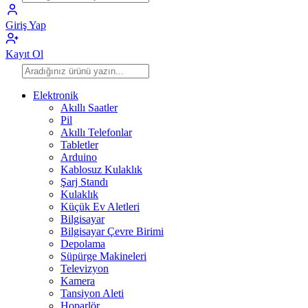
Giriş Yap
Kayıt Ol
Elektronik
Akıllı Saatler
Pil
Akıllı Telefonlar
Tabletler
Arduino
Kablosuz Kulaklık
Şarj Standı
Kulaklık
Küçük Ev Aletleri
Bilgisayar
Bilgisayar Çevre Birimi
Depolama
Süpürge Makineleri
Televizyon
Kamera
Tansiyon Aleti
Hoparlör