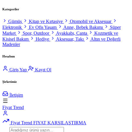
Kategoriler
Gümüş
Kitap ve Kırtasiye
Otomobil ve Aksesuar
Elektronik
Ev Ofis Yaşam
Anne, Bebek Bakımı
Süper
Market
Spor, Outdoor
Ayakkabı, Çanta
Kozmetik ve
Kişisel Bakım
Hediye
Aksesuar, Takı
Altın ve Değerli
Madenler
Hesabım
Giriş Yap
Kayıt Ol
Şirketimiz
İletişim
Fiyat Trend
Fiyat Trend
FIYAT KARŞILAŞTIRMA