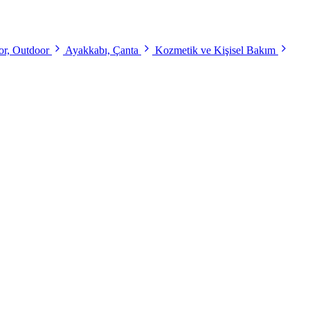
r, Outdoor
Ayakkabı, Çanta
Kozmetik ve Kişisel Bakım