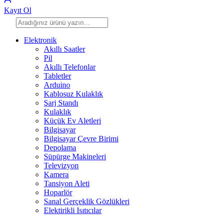
Kayıt Ol
Elektronik
Akıllı Saatler
Pil
Akıllı Telefonlar
Tabletler
Arduino
Kablosuz Kulaklık
Şarj Standı
Kulaklık
Küçük Ev Aletleri
Bilgisayar
Bilgisayar Çevre Birimi
Depolama
Süpürge Makineleri
Televizyon
Kamera
Tansiyon Aleti
Hoparlör
Sanal Gerçeklik Gözlükleri
Elektirikli Isıtıcılar