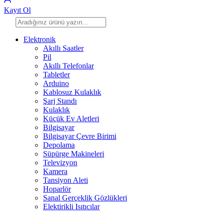
Kayıt Ol
Elektronik
Akıllı Saatler
Pil
Akıllı Telefonlar
Tabletler
Arduino
Kablosuz Kulaklık
Şarj Standı
Kulaklık
Küçük Ev Aletleri
Bilgisayar
Bilgisayar Çevre Birimi
Depolama
Süpürge Makineleri
Televizyon
Kamera
Tansiyon Aleti
Hoparlör
Sanal Gerçeklik Gözlükleri
Elektirikli Isıtıcılar