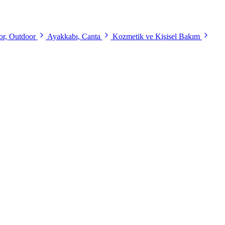
r, Outdoor
Ayakkabı, Çanta
Kozmetik ve Kişisel Bakım