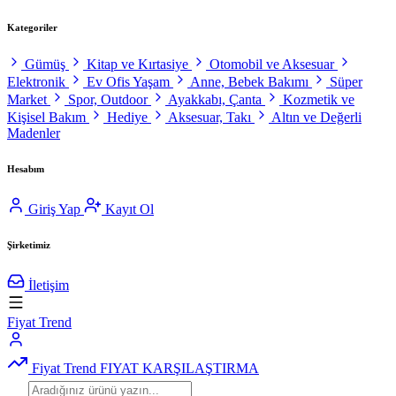
Kategoriler
Gümüş
Kitap ve Kırtasiye
Otomobil ve Aksesuar
Elektronik
Ev Ofis Yaşam
Anne, Bebek Bakımı
Süper
Market
Spor, Outdoor
Ayakkabı, Çanta
Kozmetik ve
Kişisel Bakım
Hediye
Aksesuar, Takı
Altın ve Değerli
Madenler
Hesabım
Giriş Yap
Kayıt Ol
Şirketimiz
İletişim
Fiyat Trend
Fiyat Trend
FIYAT KARŞILAŞTIRMA