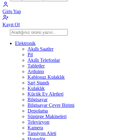
Giriş Yap
Kayıt Ol
Elektronik
Akıllı Saatler
Pil
Akıllı Telefonlar
Tabletler
Arduino
Kablosuz Kulaklık
Şarj Standı
Kulaklık
Küçük Ev Aletleri
Bilgisayar
Bilgisayar Çevre Birimi
Depolama
Süpürge Makineleri
Televizyon
Kamera
Tansiyon Aleti
Hoparlör