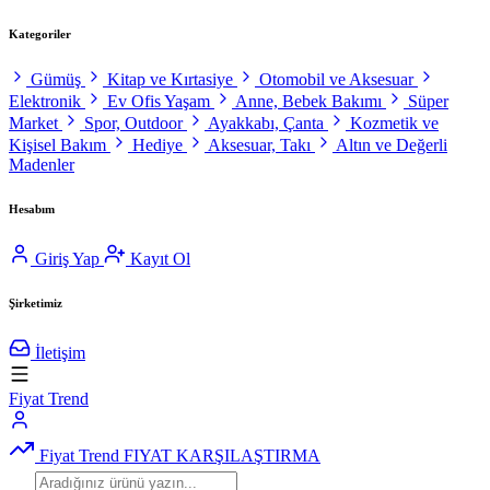
Kategoriler
Gümüş
Kitap ve Kırtasiye
Otomobil ve Aksesuar
Elektronik
Ev Ofis Yaşam
Anne, Bebek Bakımı
Süper
Market
Spor, Outdoor
Ayakkabı, Çanta
Kozmetik ve
Kişisel Bakım
Hediye
Aksesuar, Takı
Altın ve Değerli
Madenler
Hesabım
Giriş Yap
Kayıt Ol
Şirketimiz
İletişim
Fiyat Trend
Fiyat Trend
FIYAT KARŞILAŞTIRMA