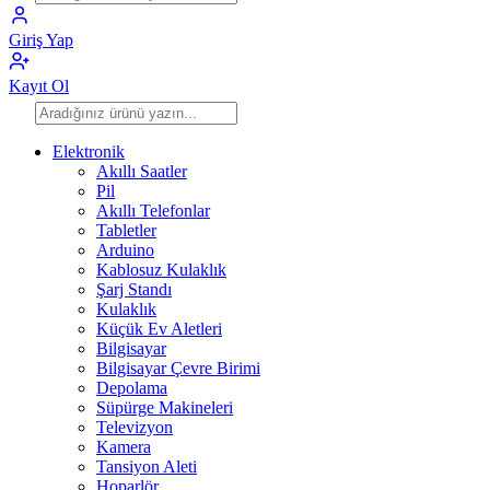
Giriş Yap
Kayıt Ol
Elektronik
Akıllı Saatler
Pil
Akıllı Telefonlar
Tabletler
Arduino
Kablosuz Kulaklık
Şarj Standı
Kulaklık
Küçük Ev Aletleri
Bilgisayar
Bilgisayar Çevre Birimi
Depolama
Süpürge Makineleri
Televizyon
Kamera
Tansiyon Aleti
Hoparlör