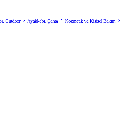
r, Outdoor
Ayakkabı, Çanta
Kozmetik ve Kişisel Bakım