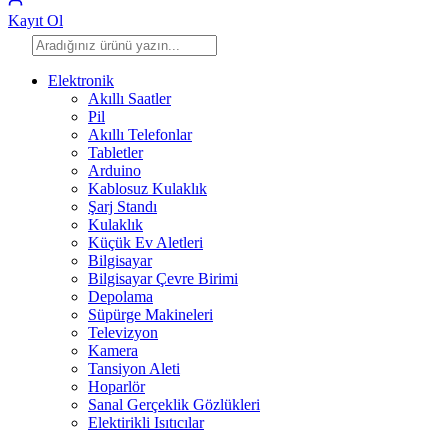
Kayıt Ol
Elektronik
Akıllı Saatler
Pil
Akıllı Telefonlar
Tabletler
Arduino
Kablosuz Kulaklık
Şarj Standı
Kulaklık
Küçük Ev Aletleri
Bilgisayar
Bilgisayar Çevre Birimi
Depolama
Süpürge Makineleri
Televizyon
Kamera
Tansiyon Aleti
Hoparlör
Sanal Gerçeklik Gözlükleri
Elektirikli Isıtıcılar