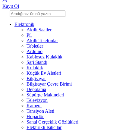
Kayıt Ol
Elektronik
Akıllı Saatler
Pil
Akıllı Telefonlar
Tabletler
Arduino
Kablosuz Kulaklık
Şarj Standı
Kulaklık
Küçük Ev Aletleri
Bilgisayar
Bilgisayar Çevre Birimi
Depolama
Süpürge Makineleri
Televizyon
Kamera
Tansiyon Aleti
Hoparlör
Sanal Gerçeklik Gözlükleri
Elektirikli Isıtıcılar