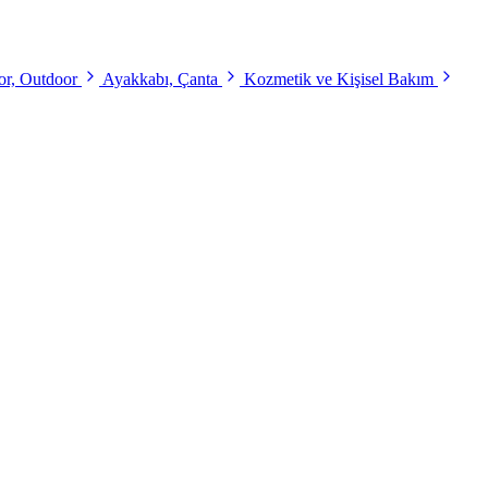
r, Outdoor
Ayakkabı, Çanta
Kozmetik ve Kişisel Bakım