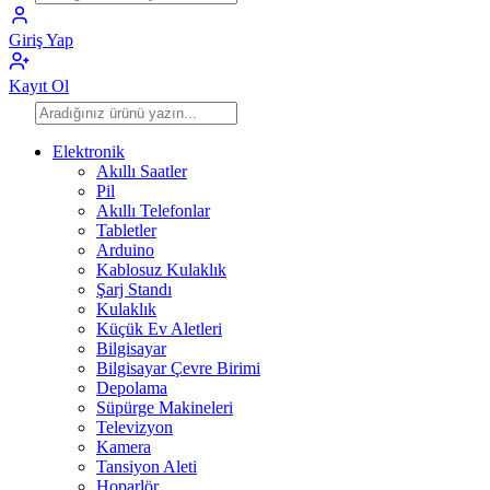
Giriş Yap
Kayıt Ol
Elektronik
Akıllı Saatler
Pil
Akıllı Telefonlar
Tabletler
Arduino
Kablosuz Kulaklık
Şarj Standı
Kulaklık
Küçük Ev Aletleri
Bilgisayar
Bilgisayar Çevre Birimi
Depolama
Süpürge Makineleri
Televizyon
Kamera
Tansiyon Aleti
Hoparlör