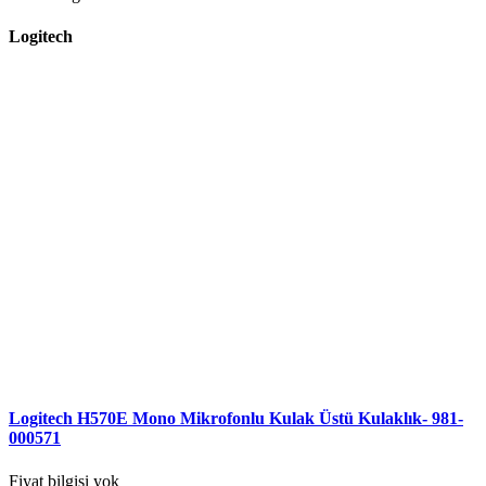
Logitech
Logitech H570E Mono Mikrofonlu Kulak Üstü Kulaklık- 981-
000571
Fiyat bilgisi yok