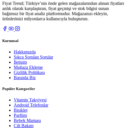
Fiyat Trend; Türkiye’nin önde gelen mağazalarından alınan fiyatları
anlık olarak karşılaştıran, fiyat geçmişi ve stok bilgisi sunan
bağımsız bir fiyat analiz platformudur. Mağazanızı ekleyin,
ürünlerinizi milyonlarca kullanıcıyla buluşturun.
Kurumsal
Hakkımızda
Sıkça Sorulan Sorular
İletişim
Mağaza Ekleme
Gizlilik Politikası
Basında Biz
Popüler Kategoriler
Vitamin Takviyesi
Android Telefonlar
Bisiklet
Parfüm
Bebek Maması
Cilt Bakım