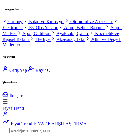
Kategoriler
Gümüş
Kitap ve Kırtasiye
Otomobil ve Aksesuar
Elektronik
Ev Ofis Yaşam
Anne, Bebek Bakımı
Süper
Market
Spor, Outdoor
Ayakkabı, Çanta
Kozmetik ve
Kişisel Bakım
Hediye
Aksesuar, Takı
Altın ve Değerli
Madenler
Hesabım
Giriş Yap
Kayıt Ol
Şirketimiz
İletişim
Fiyat Trend
Fiyat Trend
FIYAT KARŞILAŞTIRMA