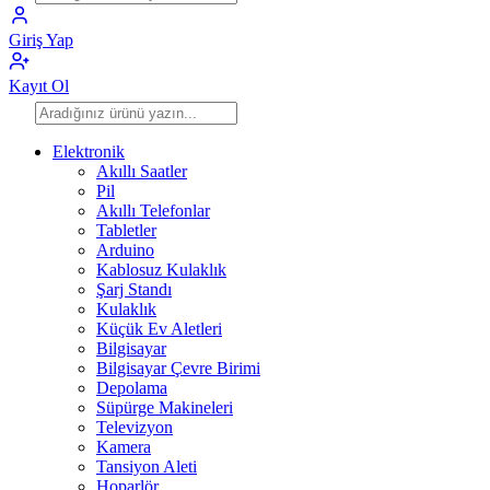
Giriş Yap
Kayıt Ol
Elektronik
Akıllı Saatler
Pil
Akıllı Telefonlar
Tabletler
Arduino
Kablosuz Kulaklık
Şarj Standı
Kulaklık
Küçük Ev Aletleri
Bilgisayar
Bilgisayar Çevre Birimi
Depolama
Süpürge Makineleri
Televizyon
Kamera
Tansiyon Aleti
Hoparlör