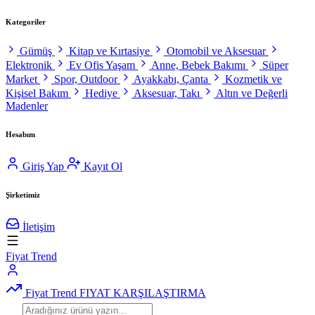
Kategoriler
Gümüş
Kitap ve Kırtasiye
Otomobil ve Aksesuar
Elektronik
Ev Ofis Yaşam
Anne, Bebek Bakımı
Süper
Market
Spor, Outdoor
Ayakkabı, Çanta
Kozmetik ve
Kişisel Bakım
Hediye
Aksesuar, Takı
Altın ve Değerli
Madenler
Hesabım
Giriş Yap
Kayıt Ol
Şirketimiz
İletişim
Fiyat Trend
Fiyat Trend
FIYAT KARŞILAŞTIRMA