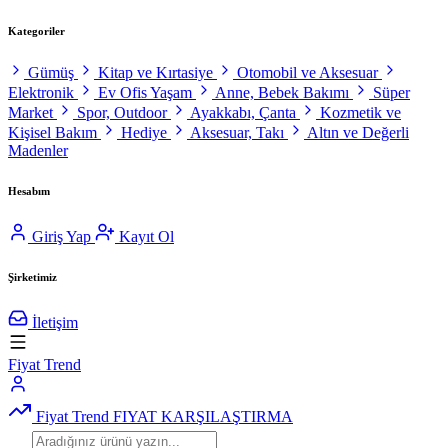
Kategoriler
Gümüş
Kitap ve Kırtasiye
Otomobil ve Aksesuar
Elektronik
Ev Ofis Yaşam
Anne, Bebek Bakımı
Süper
Market
Spor, Outdoor
Ayakkabı, Çanta
Kozmetik ve
Kişisel Bakım
Hediye
Aksesuar, Takı
Altın ve Değerli
Madenler
Hesabım
Giriş Yap
Kayıt Ol
Şirketimiz
İletişim
Fiyat Trend
Fiyat Trend
FIYAT KARŞILAŞTIRMA