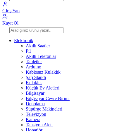
Giriş Yap
Kayıt Ol
Elektronik
Akıllı Saatler
Pil
Akıllı Telefonlar
Tabletler
Arduino
Kablosuz Kulaklık
Şarj Standı
Kulaklık
Küçük Ev Aletleri
Bilgisayar
Bilgisayar Çevre Birimi
Depolama
Süpürge Makineleri
Televizyon
Kamera
Tansiyon Aleti
Hoparlör