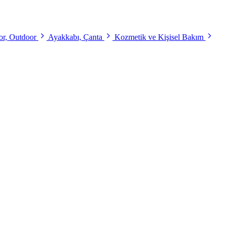
r, Outdoor
Ayakkabı, Çanta
Kozmetik ve Kişisel Bakım