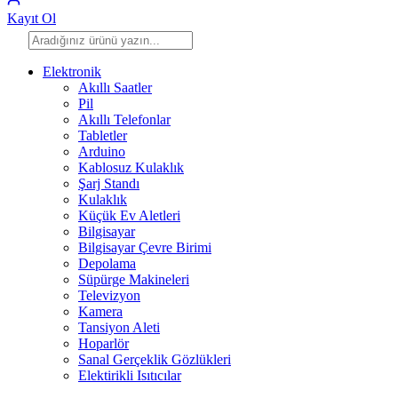
Kayıt Ol
Elektronik
Akıllı Saatler
Pil
Akıllı Telefonlar
Tabletler
Arduino
Kablosuz Kulaklık
Şarj Standı
Kulaklık
Küçük Ev Aletleri
Bilgisayar
Bilgisayar Çevre Birimi
Depolama
Süpürge Makineleri
Televizyon
Kamera
Tansiyon Aleti
Hoparlör
Sanal Gerçeklik Gözlükleri
Elektirikli Isıtıcılar