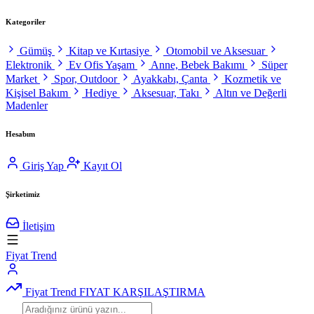
Kategoriler
Gümüş
Kitap ve Kırtasiye
Otomobil ve Aksesuar
Elektronik
Ev Ofis Yaşam
Anne, Bebek Bakımı
Süper
Market
Spor, Outdoor
Ayakkabı, Çanta
Kozmetik ve
Kişisel Bakım
Hediye
Aksesuar, Takı
Altın ve Değerli
Madenler
Hesabım
Giriş Yap
Kayıt Ol
Şirketimiz
İletişim
Fiyat Trend
Fiyat Trend
FIYAT KARŞILAŞTIRMA