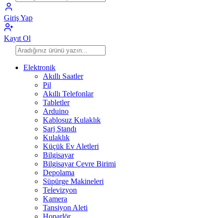
Giriş Yap
Kayıt Ol
Elektronik
Akıllı Saatler
Pil
Akıllı Telefonlar
Tabletler
Arduino
Kablosuz Kulaklık
Şarj Standı
Kulaklık
Küçük Ev Aletleri
Bilgisayar
Bilgisayar Çevre Birimi
Depolama
Süpürge Makineleri
Televizyon
Kamera
Tansiyon Aleti
Hoparlör