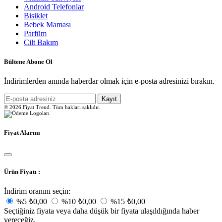
Android Telefonlar
Bisiklet
Bebek Maması
Parfüm
Cilt Bakım
Bültene Abone Ol
İndirimlerden anında haberdar olmak için e-posta adresinizi bırakın.
Kayıt
© 2026 Fiyat Trend. Tüm hakları saklıdır.
Fiyat Alarmı
Ürün Fiyatı :
İndirim oranını seçin:
%5
₺0,00
%10
₺0,00
%15
₺0,00
Seçtiğiniz fiyata veya daha düşük bir fiyata ulaşıldığında haber
vereceğiz.