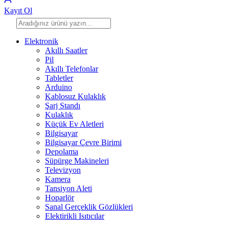
Kayıt Ol
Elektronik
Akıllı Saatler
Pil
Akıllı Telefonlar
Tabletler
Arduino
Kablosuz Kulaklık
Şarj Standı
Kulaklık
Küçük Ev Aletleri
Bilgisayar
Bilgisayar Çevre Birimi
Depolama
Süpürge Makineleri
Televizyon
Kamera
Tansiyon Aleti
Hoparlör
Sanal Gerçeklik Gözlükleri
Elektirikli Isıtıcılar