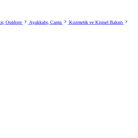
r, Outdoor
Ayakkabı, Çanta
Kozmetik ve Kişisel Bakım