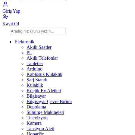
Giriş Yap
Kayıt Ol
Elektronik
Akıllı Saatler
Pil
Akıllı Telefonlar
Tabletler
Arduino
Kablosuz Kulaklık
Şarj Standı
Kulaklık
Küçük Ev Aletleri
Bilgisayar
Bilgisayar Çevre Birimi
Depolama
Süpürge Makineleri
Televizyon
Kamera
Tansiyon Aleti
Hoparlör