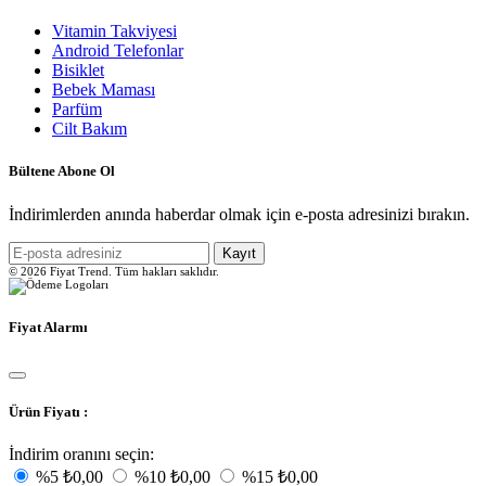
Vitamin Takviyesi
Android Telefonlar
Bisiklet
Bebek Maması
Parfüm
Cilt Bakım
Bültene Abone Ol
İndirimlerden anında haberdar olmak için e-posta adresinizi bırakın.
Kayıt
© 2026 Fiyat Trend. Tüm hakları saklıdır.
Fiyat Alarmı
Ürün Fiyatı :
İndirim oranını seçin:
%5
₺0,00
%10
₺0,00
%15
₺0,00