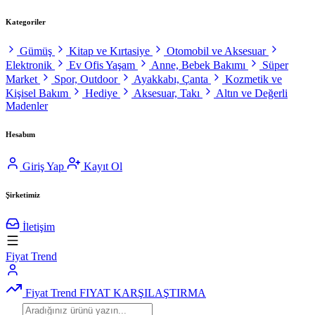
Kategoriler
Gümüş
Kitap ve Kırtasiye
Otomobil ve Aksesuar
Elektronik
Ev Ofis Yaşam
Anne, Bebek Bakımı
Süper
Market
Spor, Outdoor
Ayakkabı, Çanta
Kozmetik ve
Kişisel Bakım
Hediye
Aksesuar, Takı
Altın ve Değerli
Madenler
Hesabım
Giriş Yap
Kayıt Ol
Şirketimiz
İletişim
Fiyat Trend
Fiyat Trend
FIYAT KARŞILAŞTIRMA