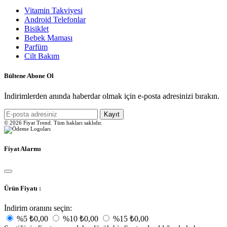
Vitamin Takviyesi
Android Telefonlar
Bisiklet
Bebek Maması
Parfüm
Cilt Bakım
Bültene Abone Ol
İndirimlerden anında haberdar olmak için e-posta adresinizi bırakın.
Kayıt
© 2026 Fiyat Trend. Tüm hakları saklıdır.
Fiyat Alarmı
Ürün Fiyatı :
İndirim oranını seçin:
%5
₺0,00
%10
₺0,00
%15
₺0,00