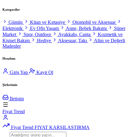
Kategoriler
Gümüş
Kitap ve Kırtasiye
Otomobil ve Aksesuar
Elektronik
Ev Ofis Yaşam
Anne, Bebek Bakımı
Süper
Market
Spor, Outdoor
Ayakkabı, Çanta
Kozmetik ve
Kişisel Bakım
Hediye
Aksesuar, Takı
Altın ve Değerli
Madenler
Hesabım
Giriş Yap
Kayıt Ol
Şirketimiz
İletişim
Fiyat Trend
Fiyat Trend
FIYAT KARŞILAŞTIRMA