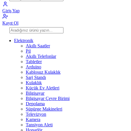
Giriş Yap
Kayıt Ol
Elektronik
Akıllı Saatler
Pil
Akıllı Telefonlar
Tabletler
Arduino
Kablosuz Kulaklık
Şarj Standı
Kulaklık
Küçük Ev Aletleri
Bilgisayar
Bilgisayar Çevre Birimi
Depolama
Süpürge Makineleri
Televizyon
Kamera
Tansiyon Aleti
Hoparlör