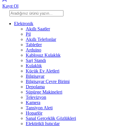
Kayıt Ol
Elektronik
Akıllı Saatler
Pil
Akıllı Telefonlar
Tabletler
Arduino
Kablosuz Kulaklık
Şarj Standı
Kulaklık
Küçük Ev Aletleri
Bilgisayar
Bilgisayar Çevre Birimi
Depolama
Süpürge Makineleri
Televizyon
Kamera
Tansiyon Aleti
Hoparlör
Sanal Gerçeklik Gözlükleri
Elektirikli Isıtıcılar