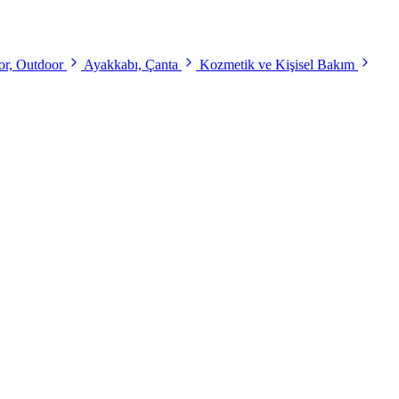
r, Outdoor
Ayakkabı, Çanta
Kozmetik ve Kişisel Bakım