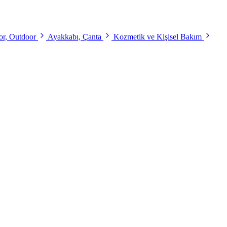
r, Outdoor
Ayakkabı, Çanta
Kozmetik ve Kişisel Bakım