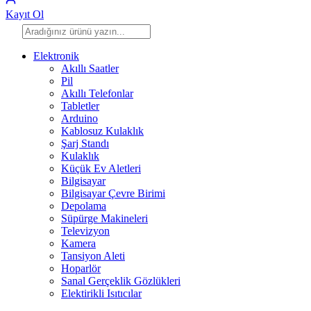
Kayıt Ol
Elektronik
Akıllı Saatler
Pil
Akıllı Telefonlar
Tabletler
Arduino
Kablosuz Kulaklık
Şarj Standı
Kulaklık
Küçük Ev Aletleri
Bilgisayar
Bilgisayar Çevre Birimi
Depolama
Süpürge Makineleri
Televizyon
Kamera
Tansiyon Aleti
Hoparlör
Sanal Gerçeklik Gözlükleri
Elektirikli Isıtıcılar