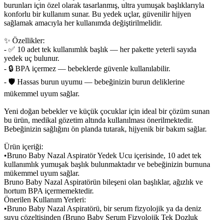
burunları için özel olarak tasarlanmış, ultra yumuşak başlıklarıyla
konforlu bir kullanım sunar. Bu yedek uçlar, güvenilir hijyen
sağlamak amacıyla her kullanımda değiştirilmelidir.
✨ Özellikler:
- ✅ 10 adet tek kullanımlık başlık — her pakette yeterli sayıda
yedek uç bulunur.
- 🔒 BPA içermez — bebeklerde güvenle kullanılabilir.
- 🛡 Hassas burun uyumu — bebeğinizin burun deliklerine
mükemmel uyum sağlar.
Yeni doğan bebekler ve küçük çocuklar için ideal bir çözüm sunan
bu ürün, medikal gözetim altında kullanılması önerilmektedir.
Bebeğinizin sağlığını ön planda tutarak, hijyenik bir bakım sağlar.
Ürün içeriği:
•Bruno Baby Nazal Aspiratör Yedek Ucu içerisinde, 10 adet tek
kullanımlık yumuşak başlık bulunmaktadır ve bebeğinizin burnuna
mükemmel uyum sağlar.
Bruno Baby Nazal Aspiratörün bileşeni olan başlıklar, ağızlık ve
hortum BPA içermemektedir.
Önerilen Kullanım Yerleri:
•Bruno Baby Nazal Aspiratörü, bir serum fizyolojik ya da deniz
suyu çözeltisinden (Bruno Baby Serum Fizyolojik Tek Dozluk