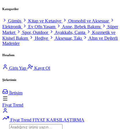
Kategoriler
Gümüş
Kitap ve Kırtasiye
Otomobil ve Aksesuar
Elektronik
Ev Ofis Yaşam
Anne, Bebek Bakımı
Süper
Market
Spor, Outdoor
Ayakkabı, Çanta
Kozmetik ve
Kişisel Bakım
Hediye
Aksesuar, Takı
Altın ve Değerli
Madenler
Hesabım
Giriş Yap
Kayıt Ol
Şirketimiz
İletişim
Fiyat Trend
Fiyat Trend
FIYAT KARŞILAŞTIRMA