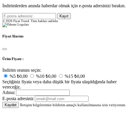
İndirimlerden anında haberdar olmak için e-posta adresinizi bırakın.
Kayıt
© 2026 Fiyat Trend. Tüm hakları saklıdır.
Fiyat Alarmı
Ürün Fiyatı :
İndirim oranını seçin:
%5
₺0,00
%10
₺0,00
%15
₺0,00
Seçtiğiniz fiyata veya daha düşük bir fiyata ulaşıldığında haber
vereceğiz.
Adınız
E-posta adresiniz
Kaydet
İletişim bilgilerimin bildirim amaçlı kullanılmasına izin veriyorum.