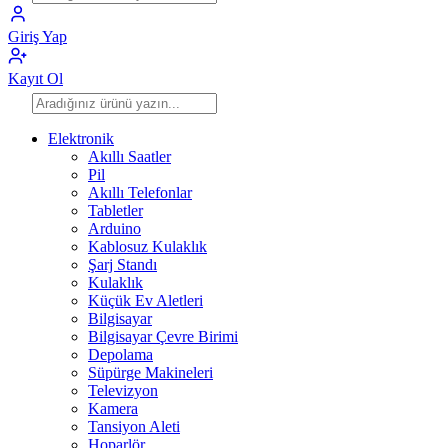
Giriş Yap
Kayıt Ol
Elektronik
Akıllı Saatler
Pil
Akıllı Telefonlar
Tabletler
Arduino
Kablosuz Kulaklık
Şarj Standı
Kulaklık
Küçük Ev Aletleri
Bilgisayar
Bilgisayar Çevre Birimi
Depolama
Süpürge Makineleri
Televizyon
Kamera
Tansiyon Aleti
Hoparlör