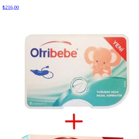
₺216,00