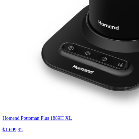
Homend Pottoman Plus 1889H XL
₺1.699,95