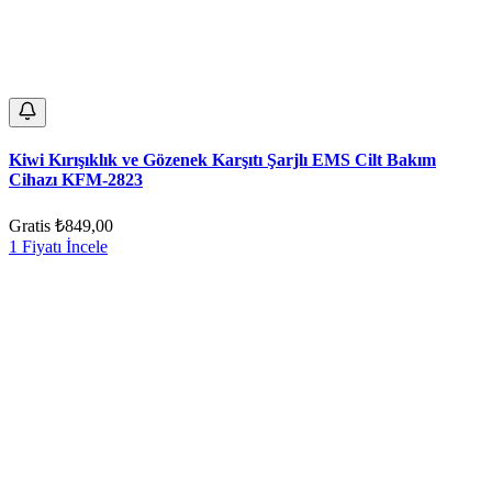
Kiwi Kırışıklık ve Gözenek Karşıtı Şarjlı EMS Cilt Bakım
Cihazı KFM-2823
Gratis
₺849,00
1 Fiyatı İncele