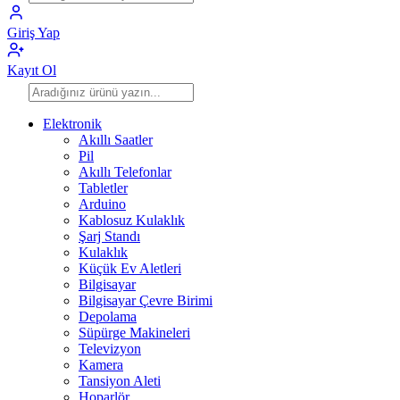
Giriş Yap
Kayıt Ol
Elektronik
Akıllı Saatler
Pil
Akıllı Telefonlar
Tabletler
Arduino
Kablosuz Kulaklık
Şarj Standı
Kulaklık
Küçük Ev Aletleri
Bilgisayar
Bilgisayar Çevre Birimi
Depolama
Süpürge Makineleri
Televizyon
Kamera
Tansiyon Aleti
Hoparlör