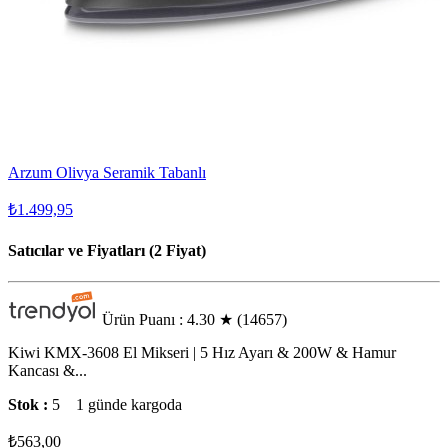
Arzum Olivya Seramik Tabanlı
₺1.499,95
Satıcılar ve Fiyatları (2 Fiyat)
Ürün Puanı : 4.30
★
(14657)
Kiwi KMX-3608 El Mikseri | 5 Hız Ayarı & 200W & Hamur
Kancası &...
Stok :
5
1 günde kargoda
₺563,00