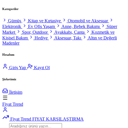
Kategoriler
Gümüş
Kitap ve Kırtasiye
Otomobil ve Aksesuar
Elektronik
Ev Ofis Yaşam
Anne, Bebek Bakımı
Süper
Market
Spor, Outdoor
Ayakkabı, Çanta
Kozmetik ve
Kişisel Bakım
Hediye
Aksesuar, Takı
Altın ve Değerli
Madenler
Hesabım
Giriş Yap
Kayıt Ol
Şirketimiz
İletişim
Fiyat Trend
Fiyat Trend
FIYAT KARŞILAŞTIRMA