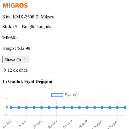
Kiwi KMX-3608 El Mikseri
Stok :
5
Bu gün kargoda
₺499,95
Kargo : ₺32,99
Siteye Git
12 dk önce
15 Günlük Fiyat Değişimi