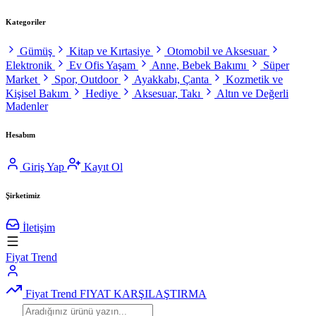
Kategoriler
Gümüş
Kitap ve Kırtasiye
Otomobil ve Aksesuar
Elektronik
Ev Ofis Yaşam
Anne, Bebek Bakımı
Süper
Market
Spor, Outdoor
Ayakkabı, Çanta
Kozmetik ve
Kişisel Bakım
Hediye
Aksesuar, Takı
Altın ve Değerli
Madenler
Hesabım
Giriş Yap
Kayıt Ol
Şirketimiz
İletişim
Fiyat Trend
Fiyat Trend
FIYAT KARŞILAŞTIRMA