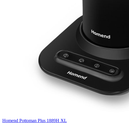
Homend Pottoman Plus 1889H XL