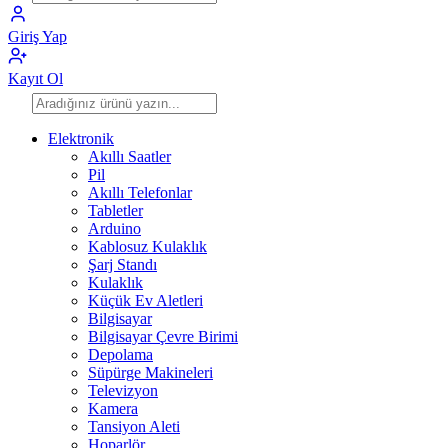
Giriş Yap
Kayıt Ol
Elektronik
Akıllı Saatler
Pil
Akıllı Telefonlar
Tabletler
Arduino
Kablosuz Kulaklık
Şarj Standı
Kulaklık
Küçük Ev Aletleri
Bilgisayar
Bilgisayar Çevre Birimi
Depolama
Süpürge Makineleri
Televizyon
Kamera
Tansiyon Aleti
Hoparlör