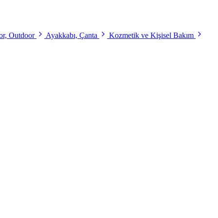
r, Outdoor
Ayakkabı, Çanta
Kozmetik ve Kişisel Bakım