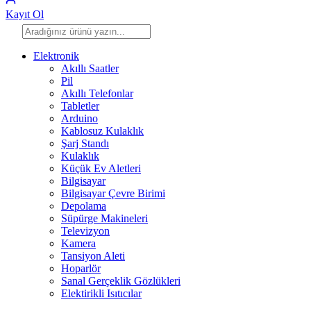
Kayıt Ol
Elektronik
Akıllı Saatler
Pil
Akıllı Telefonlar
Tabletler
Arduino
Kablosuz Kulaklık
Şarj Standı
Kulaklık
Küçük Ev Aletleri
Bilgisayar
Bilgisayar Çevre Birimi
Depolama
Süpürge Makineleri
Televizyon
Kamera
Tansiyon Aleti
Hoparlör
Sanal Gerçeklik Gözlükleri
Elektirikli Isıtıcılar