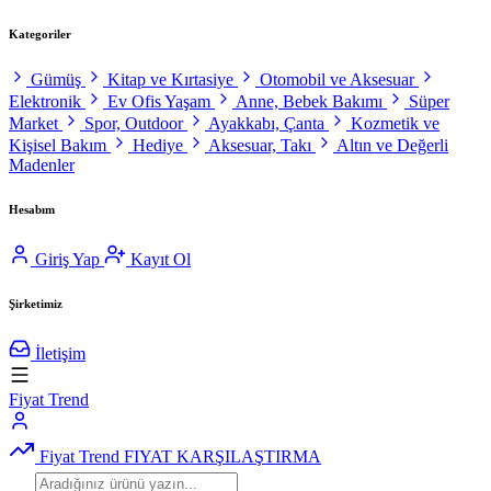
Kategoriler
Gümüş
Kitap ve Kırtasiye
Otomobil ve Aksesuar
Elektronik
Ev Ofis Yaşam
Anne, Bebek Bakımı
Süper
Market
Spor, Outdoor
Ayakkabı, Çanta
Kozmetik ve
Kişisel Bakım
Hediye
Aksesuar, Takı
Altın ve Değerli
Madenler
Hesabım
Giriş Yap
Kayıt Ol
Şirketimiz
İletişim
Fiyat Trend
Fiyat Trend
FIYAT KARŞILAŞTIRMA