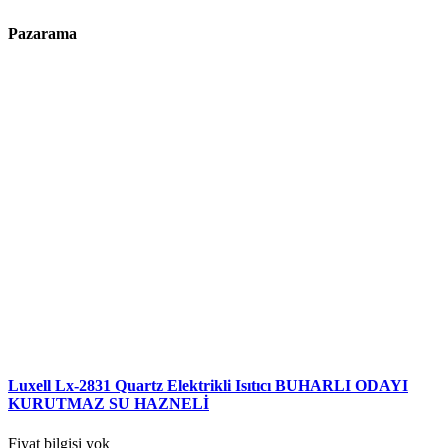
Pazarama
Luxell Lx-2831 Quartz Elektrikli Isıtıcı BUHARLI ODAYI
KURUTMAZ SU HAZNELİ
Fiyat bilgisi yok