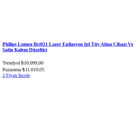
Philips Lumea Brı921 Lazer Epilasyon Ipl Tüy Alma Cihazı Ve
Satin Kalem Düzeltici
Trendyol
₺10.099,00
Pazarama
₺11.019,05
2 Fiyatı İncele