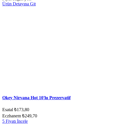
Ürün Detayına Git
Okey Nirvana Hot 10'lu Prezervatif
Esatal
₺173,80
Eczhanem
₺249,70
5 Fiyatı İncele