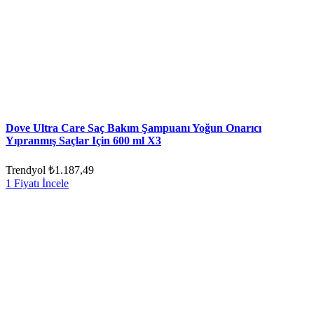
Dove Ultra Care Saç Bakım Şampuanı Yoğun Onarıcı
Yıpranmış Saçlar Için 600 ml X3
Trendyol
₺1.187,49
1 Fiyatı İncele