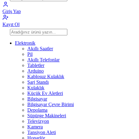
Giriş Yap
Kayıt Ol
Elektronik
Akıllı Saatler
Pil
Akıllı Telefonlar
Tabletler
Arduino
Kablosuz Kulaklık
Şarj Standı
Kulaklık
Küçük Ev Aletleri
Bilgisayar
Bilgisayar Çevre Birimi
Depolama
Süpürge Makineleri
Televizyon
Kamera
Tansiyon Aleti
Hoparlör