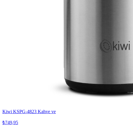
Kiwi KSPG-4823 Kahve ve
₺749,95