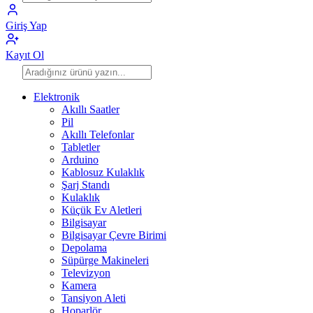
Giriş Yap
Kayıt Ol
Elektronik
Akıllı Saatler
Pil
Akıllı Telefonlar
Tabletler
Arduino
Kablosuz Kulaklık
Şarj Standı
Kulaklık
Küçük Ev Aletleri
Bilgisayar
Bilgisayar Çevre Birimi
Depolama
Süpürge Makineleri
Televizyon
Kamera
Tansiyon Aleti
Hoparlör