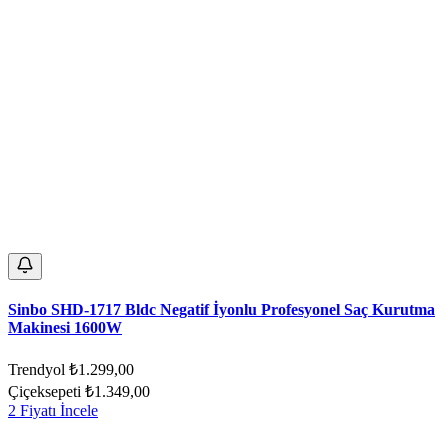
Sinbo SHD-1717 Bldc Negatif İyonlu Profesyonel Saç Kurutma
Makinesi 1600W
Trendyol
₺1.299,00
Çiçeksepeti
₺1.349,00
2 Fiyatı İncele