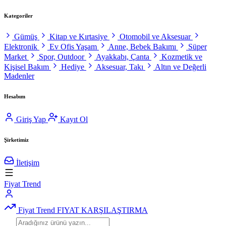
Kategoriler
Gümüş
Kitap ve Kırtasiye
Otomobil ve Aksesuar
Elektronik
Ev Ofis Yaşam
Anne, Bebek Bakımı
Süper
Market
Spor, Outdoor
Ayakkabı, Çanta
Kozmetik ve
Kişisel Bakım
Hediye
Aksesuar, Takı
Altın ve Değerli
Madenler
Hesabım
Giriş Yap
Kayıt Ol
Şirketimiz
İletişim
Fiyat Trend
Fiyat Trend
FIYAT KARŞILAŞTIRMA