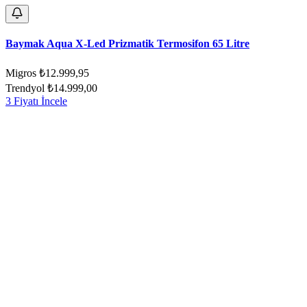
Baymak Aqua X-Led Prizmatik Termosifon 65 Litre
Migros
₺12.999,95
Trendyol
₺14.999,00
3 Fiyatı İncele