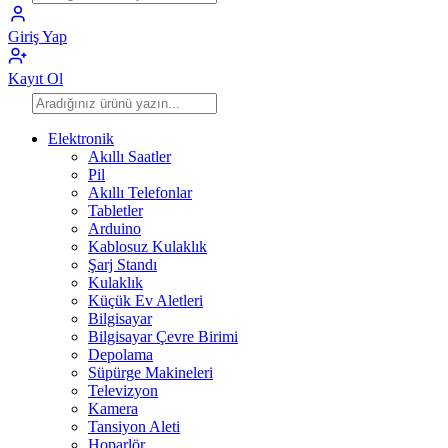
Giriş Yap
Kayıt Ol
Elektronik
Akıllı Saatler
Pil
Akıllı Telefonlar
Tabletler
Arduino
Kablosuz Kulaklık
Şarj Standı
Kulaklık
Küçük Ev Aletleri
Bilgisayar
Bilgisayar Çevre Birimi
Depolama
Süpürge Makineleri
Televizyon
Kamera
Tansiyon Aleti
Hoparlör