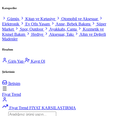
Kategoriler
Gümüş
Kitap ve Kırtasiye
Otomobil ve Aksesuar
Elektronik
Ev Ofis Yaşam
Anne, Bebek Bakımı
Süper
Market
Spor, Outdoor
Ayakkabı, Çanta
Kozmetik ve
Kişisel Bakım
Hediye
Aksesuar, Takı
Altın ve Değerli
Madenler
Hesabım
Giriş Yap
Kayıt Ol
Şirketimiz
İletişim
Fiyat Trend
Fiyat Trend
FIYAT KARŞILAŞTIRMA