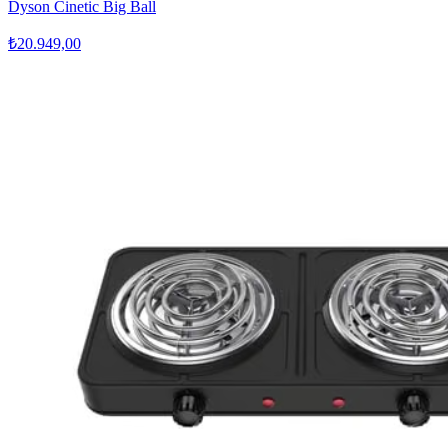
Dyson Cinetic Big Ball
₺20.949,00