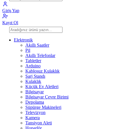
Giriş Yap
Kayıt Ol
Elektronik
Akıllı Saatler
Pil
Akıllı Telefonlar
Tabletler
Arduino
Kablosuz Kulaklık
Şarj Standı
Kulaklık
Küçük Ev Aletleri
Bilgisayar
Bilgisayar Çevre Birimi
Depolama
Süpürge Makineleri
Televizyon
Kamera
Tansiyon Aleti
Hoparlör