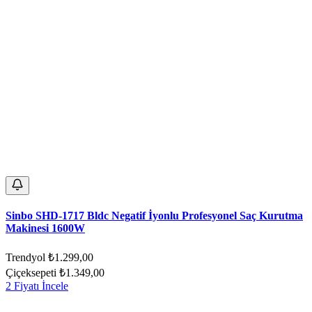
Sinbo SHD-1717 Bldc Negatif İyonlu Profesyonel Saç Kurutma
Makinesi 1600W
Trendyol
₺1.299,00
Çiçeksepeti
₺1.349,00
2 Fiyatı İncele