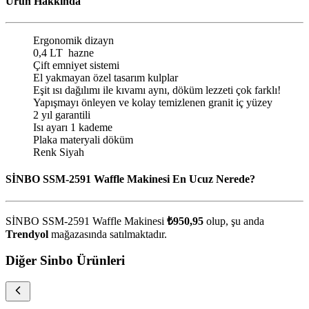
Ürün Hakkında
Ergonomik dizayn
0,4 LT hazne
Çift emniyet sistemi
El yakmayan özel tasarım kulplar
Eşit ısı dağılımı ile kıvamı aynı, döküm lezzeti çok farklı!
Yapışmayı önleyen ve kolay temizlenen granit iç yüzey
2 yıl garantili
Isı ayarı 1 kademe
Plaka materyali döküm
Renk Siyah
SİNBO SSM-2591 Waffle Makinesi En Ucuz Nerede?
SİNBO SSM-2591 Waffle Makinesi
₺950,95
olup, şu anda
Trendyol
mağazasında satılmaktadır.
Diğer Sinbo Ürünleri