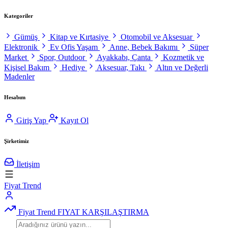
Kategoriler
Gümüş
Kitap ve Kırtasiye
Otomobil ve Aksesuar
Elektronik
Ev Ofis Yaşam
Anne, Bebek Bakımı
Süper
Market
Spor, Outdoor
Ayakkabı, Çanta
Kozmetik ve
Kişisel Bakım
Hediye
Aksesuar, Takı
Altın ve Değerli
Madenler
Hesabım
Giriş Yap
Kayıt Ol
Şirketimiz
İletişim
Fiyat Trend
Fiyat Trend
FIYAT KARŞILAŞTIRMA