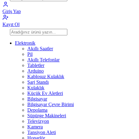
Giriş Yap
Kayıt Ol
Elektronik
Akıllı Saatler
Pil
Akıllı Telefonlar
Tabletler
Arduino
Kablosuz Kulaklık
Şarj Standı
Kulaklık
Küçük Ev Aletleri
Bilgisayar
Bilgisayar Çevre Birimi
Depolama
Süpürge Makineleri
Televizyon
Kamera
Tansiyon Aleti
Hoparlör