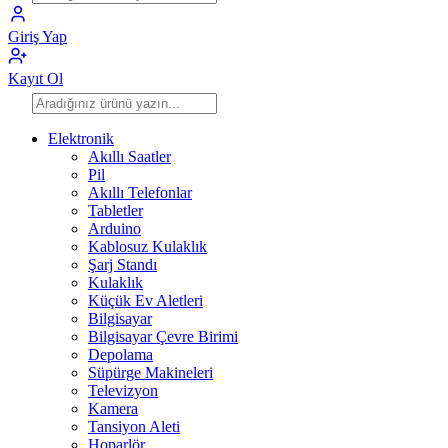
Giriş Yap
Kayıt Ol
Elektronik
Akıllı Saatler
Pil
Akıllı Telefonlar
Tabletler
Arduino
Kablosuz Kulaklık
Şarj Standı
Kulaklık
Küçük Ev Aletleri
Bilgisayar
Bilgisayar Çevre Birimi
Depolama
Süpürge Makineleri
Televizyon
Kamera
Tansiyon Aleti
Hoparlör