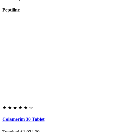
Peptiline
★
★
★
★
★
☆
Colamerim 30 Tablet
Trendyol
₺1.074,90