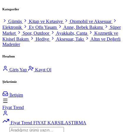
Kategoriler
Gümüş
Kitap ve Kırtasiye
Otomobil ve Aksesuar
Elektronik
Ev Ofis Yaşam
Anne, Bebek Bakımı
Süper
Market
Spor, Outdoor
Ayakkabı, Çanta
Kozmetik ve
Kişisel Bakım
Hediye
Aksesuar, Takı
Altın ve Değerli
Madenler
Hesabım
Giriş Yap
Kayıt Ol
Şirketimiz
İletişim
Fiyat Trend
Fiyat Trend
FIYAT KARŞILAŞTIRMA